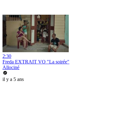
2:30
Freda EXTRAIT VO "La soirée"
Allociné
il y a 5 ans