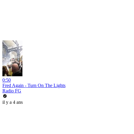
0:50
Fred Again - Turn On The Lights
Radio FG
il y a 4 ans