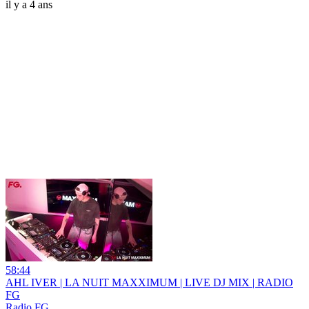
il y a 4 ans
58:44
AHL IVER | LA NUIT MAXXIMUM | LIVE DJ MIX | RADIO
FG
Radio FG