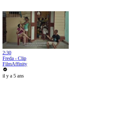
2:30
Freda - Clip
FilmAffinity
il y a 5 ans