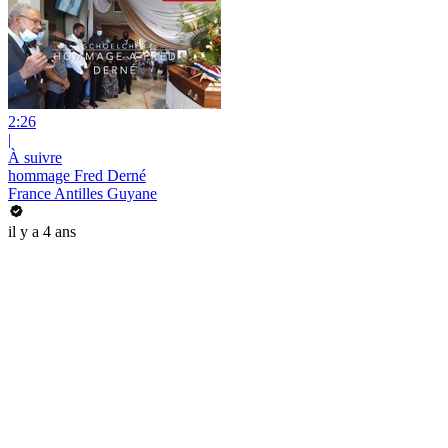
2:26
|
À suivre
hommage Fred Derné
France Antilles Guyane
il y a 4 ans