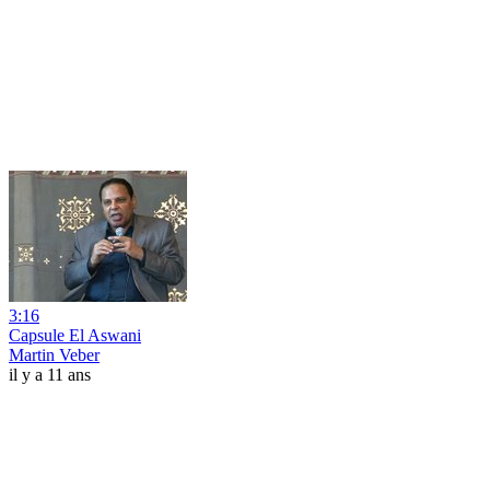
3:16
Capsule El Aswani
Martin Veber
il y a 11 ans