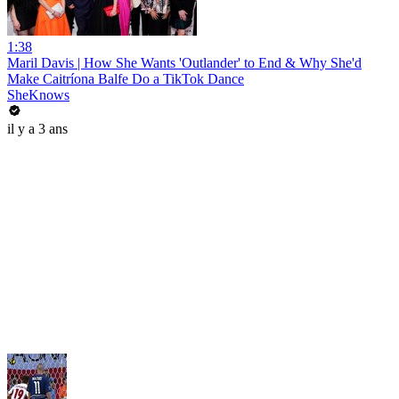
1:38
Maril Davis | How She Wants 'Outlander' to End & Why She'd
Make Caitríona Balfe Do a TikTok Dance
SheKnows
il y a 3 ans