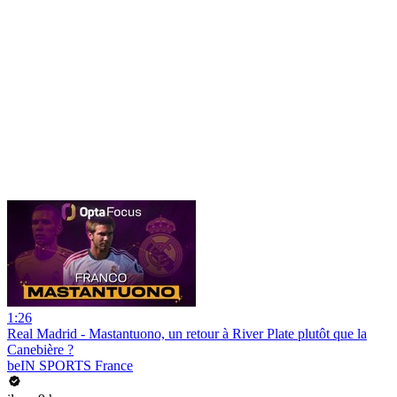
1:26
Real Madrid - Mastantuono, un retour à River Plate plutôt que la
Canebière ?
beIN SPORTS France