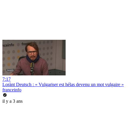
7:17
Lorànt Deutsch : « Vulgariser est hélas devenu un mot vulgaire »
franceinfo
il y a 3 ans