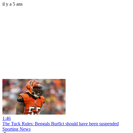
il y a 5 ans
1:46
The Tuck Rules: Bengals Burfict should have been suspended
Sporting News