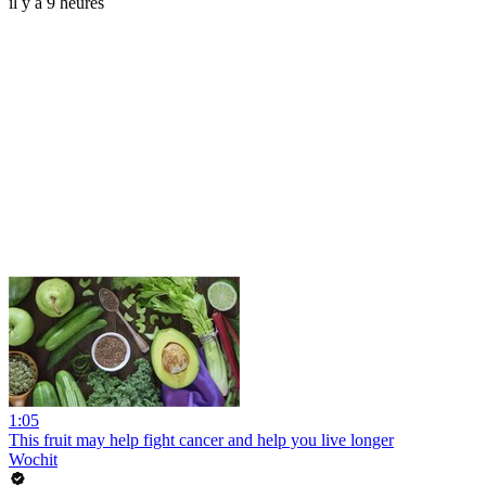
il y a 9 heures
1:05
This fruit may help fight cancer and help you live longer
Wochit