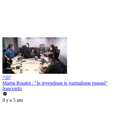
7:07
Martin Boudot : "Je revendique le journalisme engagé"
franceinfo
il y a 5 ans