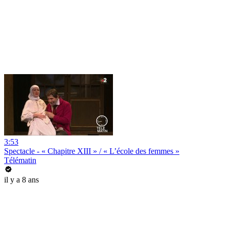
3:53
Spectacle - « Chapitre XIII » / « L’école des femmes »
Télématin
il y a 8 ans