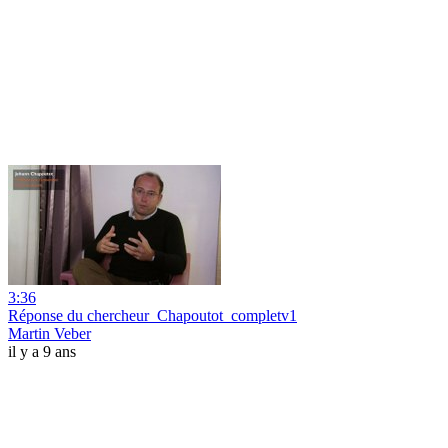
3:36
Réponse du chercheur_Chapoutot_completv1
Martin Veber
il y a 9 ans