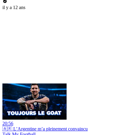
il y a 12 ans
20:56
🇦🇷 L’Argentine m’a pleinement convaincu
Talk My Football