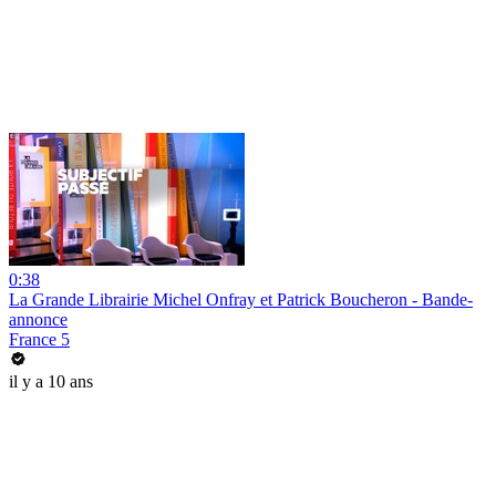
0:38
La Grande Librairie Michel Onfray et Patrick Boucheron - Bande-
annonce
France 5
il y a 10 ans