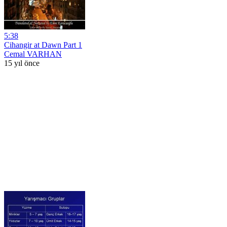
5:38
Cihangir at Dawn Part 1
Cemal VARHAN
15 yıl önce