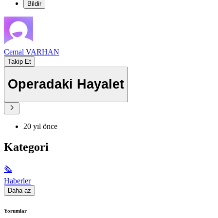
Bildir
Cemal VARHAN
Takip Et
Operadaki Hayalet
20 yıl önce
Kategori
🗞
Haberler
Daha az
Yorumlar