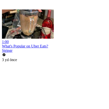
1:00
What's Popular on Uber Eats?
Stringr
3 yıl önce