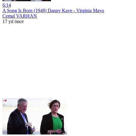
6:14
A Song Is Born (1948) Danny Kaye - Virginia Mayo
Cemal VARHAN
17 yıl önce