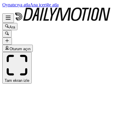
Oynatıcıya atla
Ana içeriğe atla
Ara
Oturum açın
Tam ekran izle