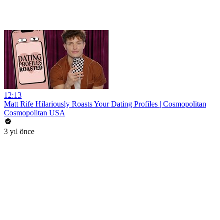
12:13
Matt Rife Hilariously Roasts Your Dating Profiles | Cosmopolitan
Cosmopolitan USA
3 yıl önce