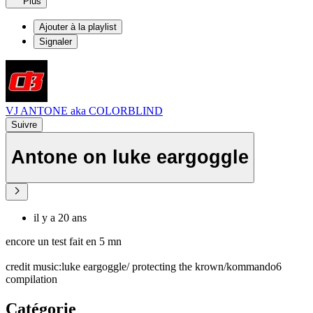
Plus
Ajouter à la playlist
Signaler
VJ ANTONE aka COLORBLIND
Suivre
Antone on luke eargoggle
il y a 20 ans
encore un test fait en 5 mn
credit music:luke eargoggle/ protecting the krown/kommando6
compilation
Catégorie