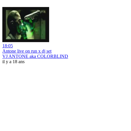
18:05
Antone live on run x dj set
VJ ANTONE aka COLORBLIND
il y a 18 ans