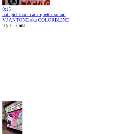
0:15
hat_girl_loop_cam_ghetto_sound
VJ ANTONE aka COLORBLIND
il y a 17 ans