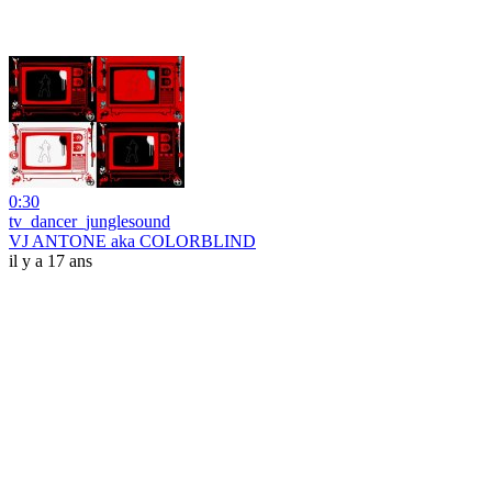
0:30
tv_dancer_junglesound
VJ ANTONE aka COLORBLIND
il y a 17 ans