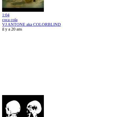
1:04
coca cola
VJ ANTONE aka COLORBLIND
il y a 20 ans