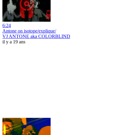
6:24
Antone on isotope/explique/
VJ ANTONE aka COLORBLIND
il y a 19 ans