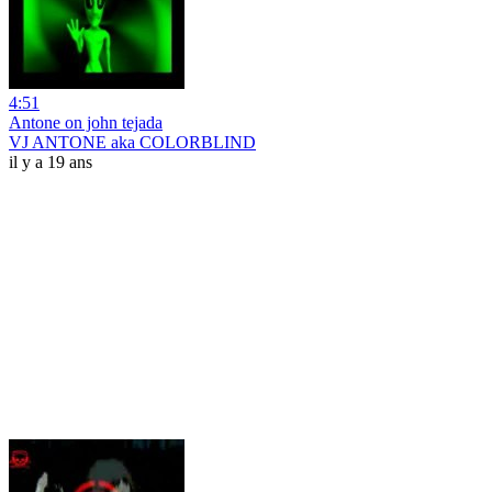
4:51
Antone on john tejada
VJ ANTONE aka COLORBLIND
il y a 19 ans