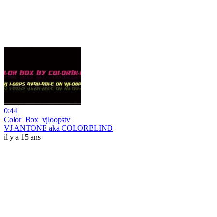
0:44
Color_Box_vjloopstv
VJ ANTONE aka COLORBLIND
il y a 15 ans