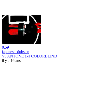
0:59
japanese_dubstep
VJ ANTONE aka COLORBLIND
il y a 16 ans