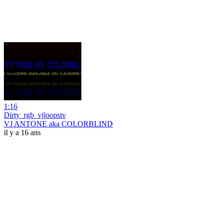
1:16
Dirty_rgb_vjloopstv
VJ ANTONE aka COLORBLIND
il y a 16 ans