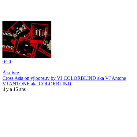
0:20
|
À suivre
Cross Asia on vjloops.tv by VJ COLORBLIND aka VJ Antone
VJ ANTONE aka COLORBLIND
il y a 15 ans