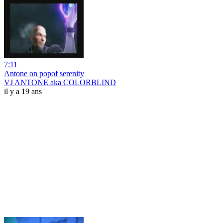
7:11
Antone on popof serenity
VJ ANTONE aka COLORBLIND
il y a 19 ans