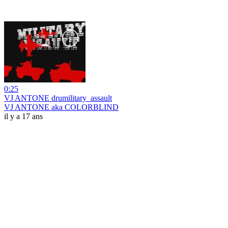
0:25
VJ ANTONE drumilitary_assault
VJ ANTONE aka COLORBLIND
il y a 17 ans