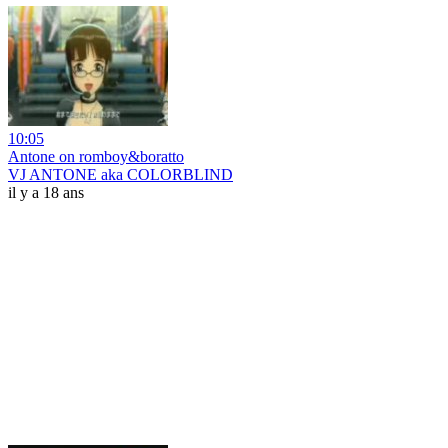
10:05
Antone on romboy&boratto
VJ ANTONE aka COLORBLIND
il y a 18 ans