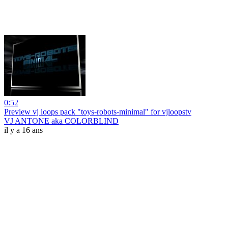
0:52
Preview vj loops pack "toys-robots-minimal" for vjloopstv
VJ ANTONE aka COLORBLIND
il y a 16 ans