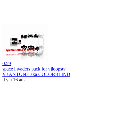
0:59
space invaders pack for vjloopstv
VJ ANTONE aka COLORBLIND
il y a 16 ans