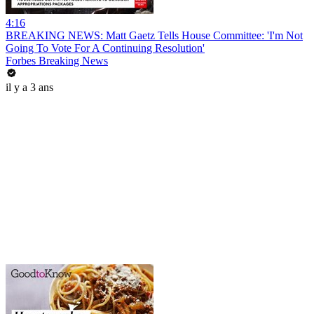
4:16
BREAKING NEWS: Matt Gaetz Tells House Committee: 'I'm Not
Going To Vote For A Continuing Resolution'
Forbes Breaking News
il y a 3 ans