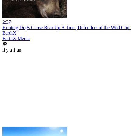
2:37
Hunting Dogs Chase Bear Up A Tree | Defenders of the Wild Clip |
EarthX
EarthX Media
il y a 1 an