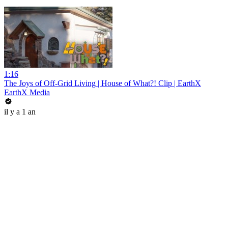
1:16
The Joys of Off-Grid Living | House of What?! Clip | EarthX
EarthX Media
il y a 1 an