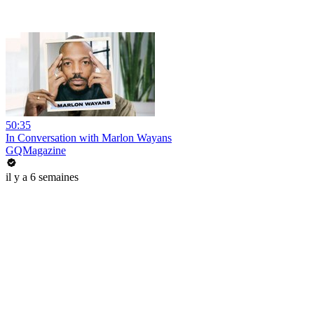
50:35
In Conversation with Marlon Wayans
GQMagazine
il y a 6 semaines