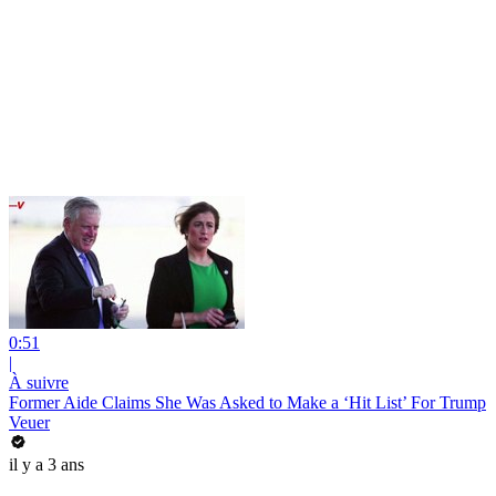
0:51
|
À suivre
Former Aide Claims She Was Asked to Make a ‘Hit List’ For Trump
Veuer
il y a 3 ans