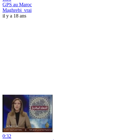
GPS au Maroc
Maghrebi_vrai
il y a 18 ans
0:32