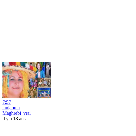
7:57
tanjaouia
Maghrebi_vrai
il y a 18 ans