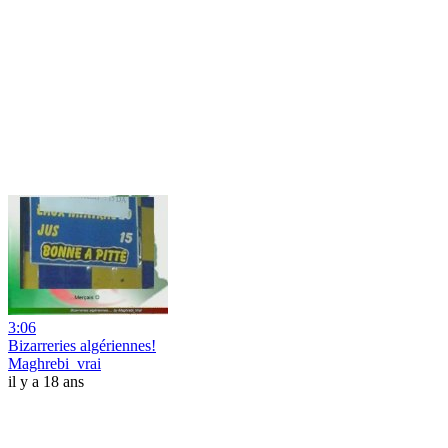
3:06
Bizarreries algériennes!
Maghrebi_vrai
il y a 18 ans