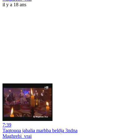
il y a 18 ans
7:39
Taqtouqa jabalia marhba beldja 3ndna
Maghrebi_vrai