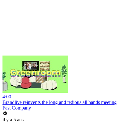
4:00
Brandlive reinvents the long and tedious all hands meeting
Fast Company
il y a 5 ans