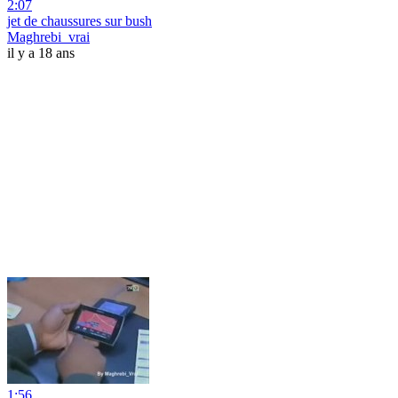
2:07
jet de chaussures sur bush
Maghrebi_vrai
il y a 18 ans
1:56