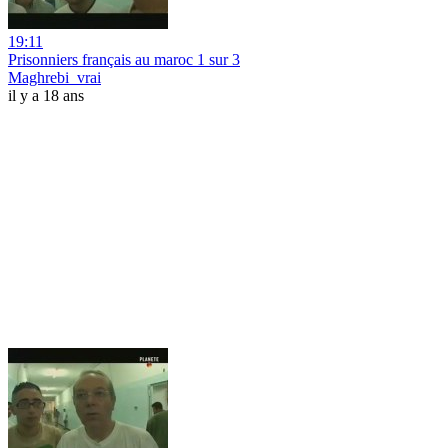
19:11
Prisonniers français au maroc 1 sur 3
Maghrebi_vrai
il y a 18 ans