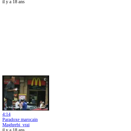
il y a 18 ans
4:14
Paradoxe marocain
Maghrebi_vrai
il y a 18 ans