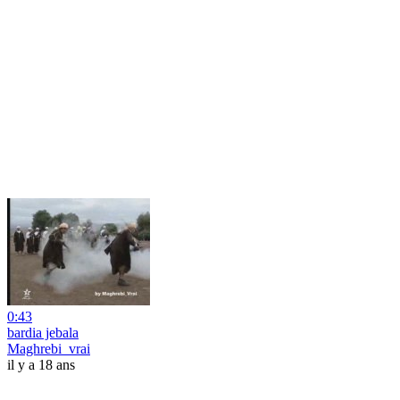
0:43
bardia jebala
Maghrebi_vrai
il y a 18 ans