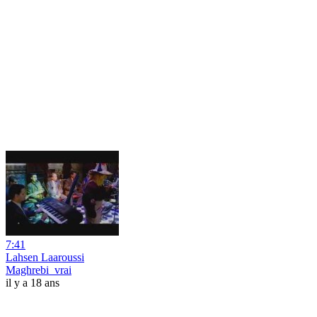
7:41
Lahsen Laaroussi
Maghrebi_vrai
il y a 18 ans