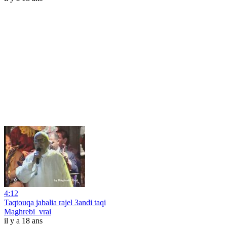
4:12
Taqtouqa jabalia rajel 3andi taqi
Maghrebi_vrai
il y a 18 ans