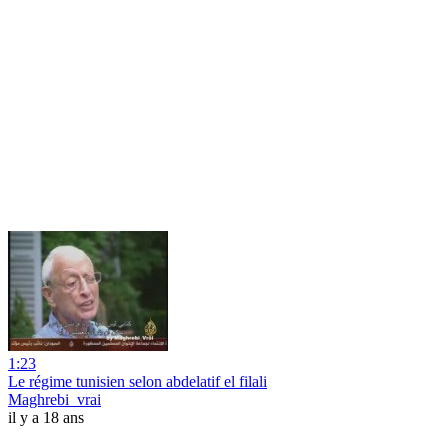
1:23
Le régime tunisien selon abdelatif el filali
Maghrebi_vrai
il y a 18 ans