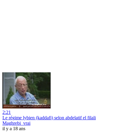
2:21
Le régime lybien (kaddafi) selon abdelatif el filali
Maghrebi_vrai
il y a 18 ans