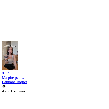
0:17
Ma pire peur…
Lauriane Riquet
il y a 1 semaine