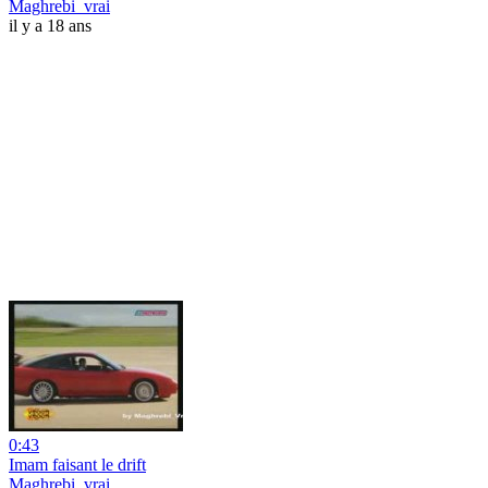
Maghrebi_vrai
il y a 18 ans
0:43
Imam faisant le drift
Maghrebi_vrai