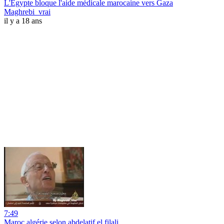
L'Egypte bloque l'aide médicale marocaine vers Gaza
Maghrebi_vrai
il y a 18 ans
7:49
Maroc algérie selon abdelatif el filali