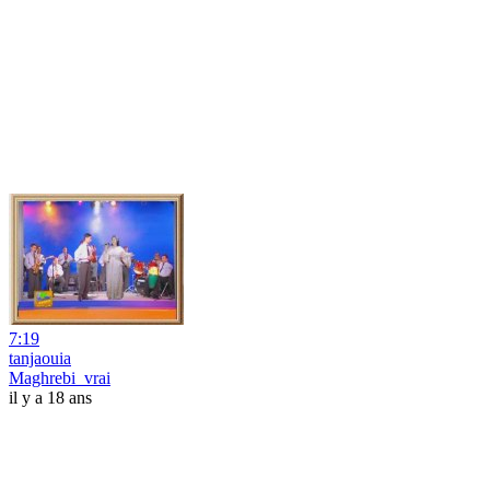
7:19
tanjaouia
Maghrebi_vrai
il y a 18 ans