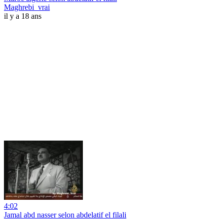
Maghrebi_vrai
il y a 18 ans
4:02
Jamal abd nasser selon abdelatif el filali