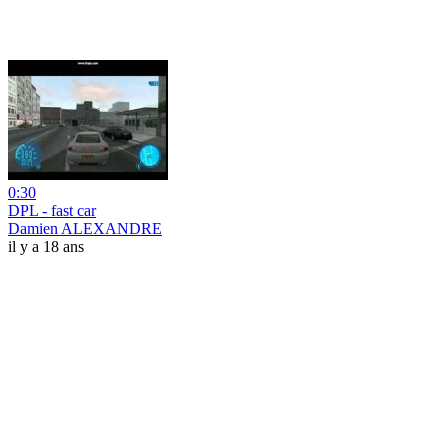
0:30
DPL - fast car
Damien ALEXANDRE
il y a 18 ans