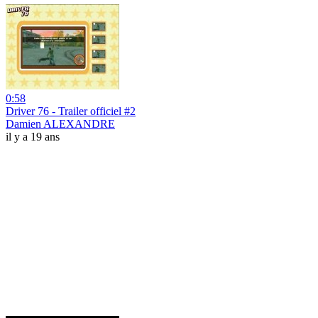
0:58
Driver 76 - Trailer officiel #2
Damien ALEXANDRE
il y a 19 ans