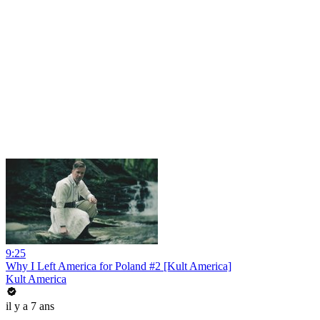
9:25
Why I Left America for Poland #2 [Kult America]
Kult America
il y a 7 ans