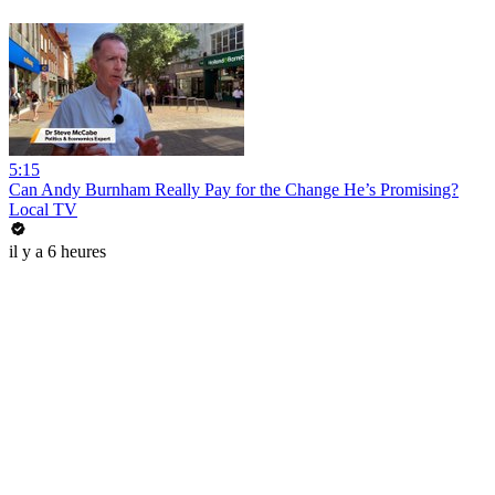
5:15
Can Andy Burnham Really Pay for the Change He’s Promising?
Local TV
il y a 6 heures