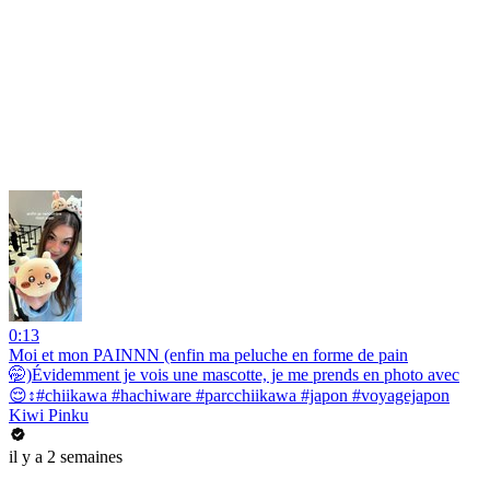
0:13
Moi et mon PAINNN (enfin ma peluche en forme de pain
🤭)Évidemment je vois une mascotte, je me prends en photo avec
😌↕️#chiikawa #hachiware #parcchiikawa #japon #voyagejapon
Kiwi Pinku
il y a 2 semaines