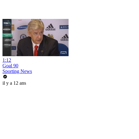
1:12
Goal 90
Sporting News
il y a 12 ans