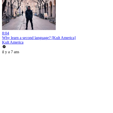
8:04
Why learn a second language? [Kult America]
Kult America
il y a 7 ans