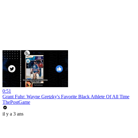
0:51
Grant Fuhr: Wayne Gretzky's Favorite Black Athlete Of All Time
ThePostGame
il y a 3 ans