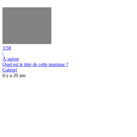
3:58
|
À suivre
Quel est le titre de cette musique ?
Gabriel
il y a 20 ans