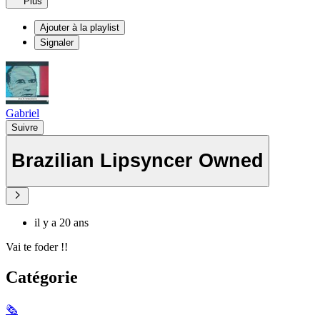
Plus
Ajouter à la playlist
Signaler
Gabriel
Suivre
Brazilian Lipsyncer Owned
il y a 20 ans
Vai te foder !!
Catégorie
🗞