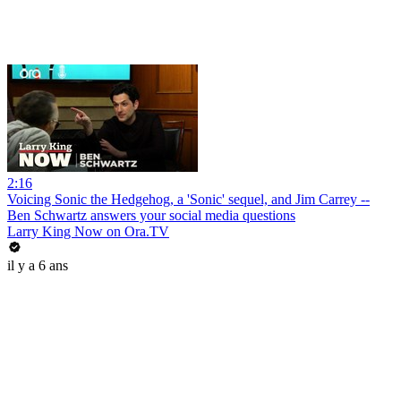
2:16
Voicing Sonic the Hedgehog, a 'Sonic' sequel, and Jim Carrey --
Ben Schwartz answers your social media questions
Larry King Now on Ora.TV
il y a 6 ans