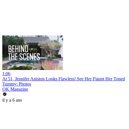
1:06
At 51, Jennifer Aniston Looks Flawless! See Her Flaunt Her Toned
Tummy: Photos
OK Magazine
il y a 6 ans