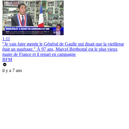
1:11
"Je vais faire mentir le Général de Gaulle qui disait que la vieillesse
était un naufrage." À 97 ans, Marcel Berthomé est le plus vieux
maire de France et il repart en campagne
BFM
il y a 7 ans