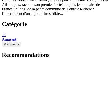
En juillet 2000, Jean Lassalle, alors député suppléant des Pyrénées-
Atlantiques, raconte son premier "acte" de plus jeune maire de
France (21 ans) de la petite commune de Lourdios-Ichère :
l'enterrement d'un adjoint. Irrésistible...
Catégorie
🎈
Amusant
Voir moins
Recommandations