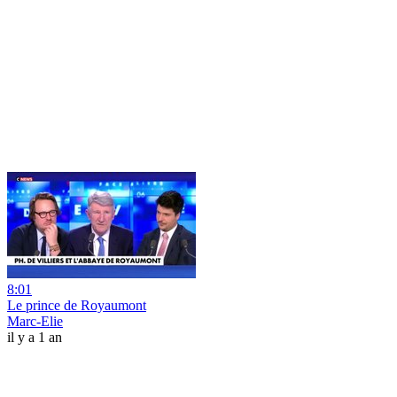
8:01
Le prince de Royaumont
Marc-Elie
il y a 1 an