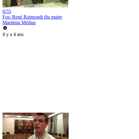
0:55
Fos: René Raimondi élu maire
Maritima Médias
il y a 4 ans