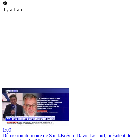
il y a 1 an
1:09
Démission du maire de Saint-Brévin: David Lisnard, président de