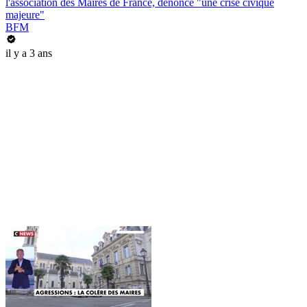
l'association des Maires de France, dénonce "une crise civique
majeure"
BFM
il y a 3 ans