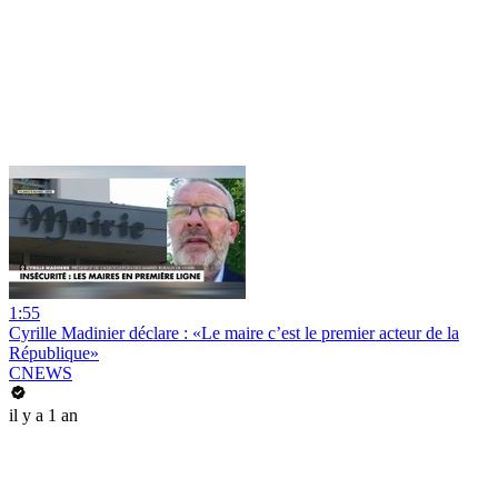
1:55
Cyrille Madinier déclare : «Le maire c’est le premier acteur de la
République»
CNEWS
il y a 1 an