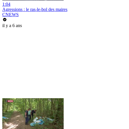
1:04
Agressions : le ras-le-bol des maires
CNEWS
il y a 6 ans