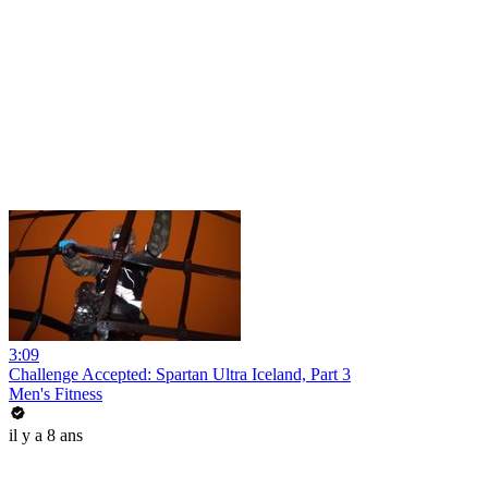
3:09
Challenge Accepted: Spartan Ultra Iceland, Part 3
Men's Fitness
il y a 8 ans