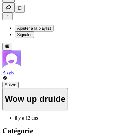
Ajouter à la playlist
Signaler
Axyis
Suivre
Wow up druide
il y a 12 ans
Catégorie