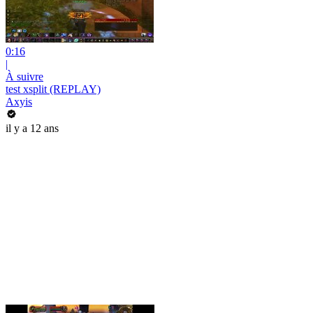
0:16
|
À suivre
test xsplit (REPLAY)
Axyis
il y a 12 ans