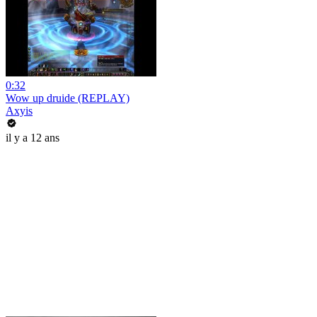
0:32
Wow up druide (REPLAY)
Axyis
il y a 12 ans