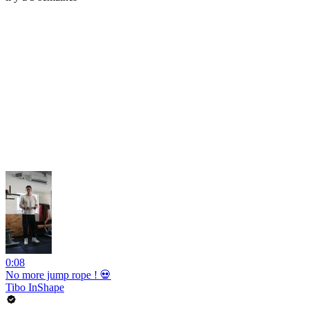
0:08
No more jump rope ! 💀
Tibo InShape