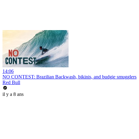
14:06
NO CONTEST: Brazilian Backwash, bikinis, and budgie smugglers
Red Bull
il y a 8 ans