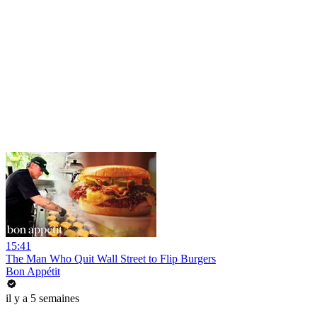
15:41
The Man Who Quit Wall Street to Flip Burgers
Bon Appétit
il y a 5 semaines