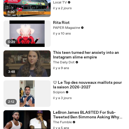
Local TV
il y a 2 jours
1:30
Rita Riot
PAPER Magazine
il y a 10 ans
0:29
This teen turned her anxiety into an
Instagram slime empire
The Daily Dot
il y a 9 ans
3:48
👕 Le Top des nouveaux maillots pour
la saison 2026-2027
Scipion
il y a 3 jours
2:12
LeBron James BLASTED For Sub-
Tweeted Ben Simmons Asking Why
Players Practice Moves They NEVER
The Fumble
Use
il y a 5 ans