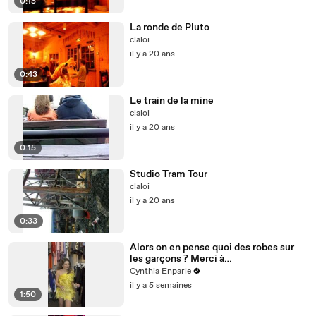
0:15
La ronde de Pluto
claloi
il y a 20 ans
0:43
Le train de la mine
claloi
il y a 20 ans
0:15
Studio Tram Tour
claloi
il y a 20 ans
0:33
Alors on en pense quoi des robes sur
les garçons ? Merci à
@studio_paillette prêt*
Cynthia Enparle
il y a 5 semaines
1:50