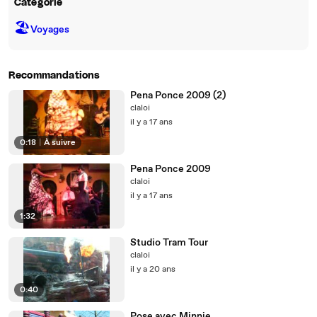
Catégorie
🏖
Voyages
Recommandations
Pena Ponce 2009 (2)
claloi
il y a 17 ans
0:18
|
À suivre
Pena Ponce 2009
claloi
il y a 17 ans
1:32
Studio Tram Tour
claloi
il y a 20 ans
0:40
Pose avec Minnie