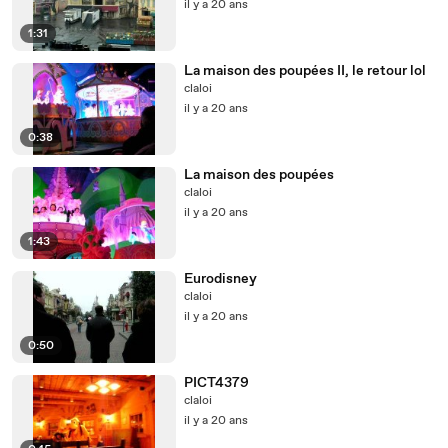
il y a 20 ans
1:31
La maison des poupées II, le retour lol
claloi
il y a 20 ans
0:38
La maison des poupées
claloi
il y a 20 ans
1:43
Eurodisney
claloi
il y a 20 ans
0:50
PICT4379
claloi
il y a 20 ans