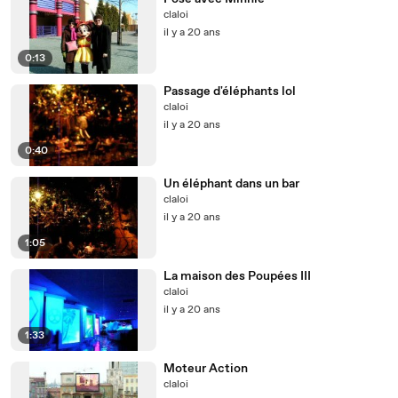
claloi
il y a 20 ans
0:13
Passage d'éléphants lol
claloi
il y a 20 ans
0:40
Un éléphant dans un bar
claloi
il y a 20 ans
1:05
La maison des Poupées III
claloi
il y a 20 ans
1:33
Moteur Action
claloi