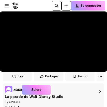
Passer au player
Passer au contenu principal
Se connecter
Like
Partager
Favori
Suivre
claloi
La parade de Walt Disney Studio
il y a 20 ans