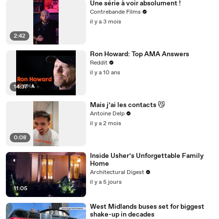
Une série à voir absolument !
Contrebande Films
il y a 3 mois
2:42
Ron Howard: Top AMA Answers
Reddit
il y a 10 ans
14:37
Mais j’ai les contacts 😼
Antoine Delp
il y a 2 mois
0:08
Inside Usher’s Unforgettable Family
Home
Architectural Digest
il y a 5 jours
11:05
West Midlands buses set for biggest
shake-up in decades