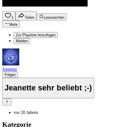
1
Teilen
Lesezeichen
Mehr
Zur Playliste hinzufügen
Melden
Jongenz
Folgen
Jeanette sehr beliebt ;-)
vor 20 Jahren
Kategorie