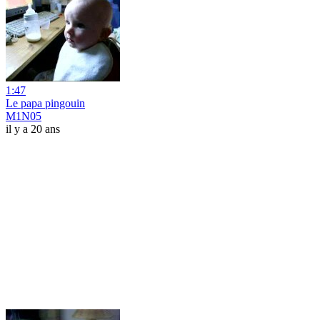
1:47
Le papa pingouin
M1N05
il y a 20 ans