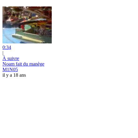
0:34
|
À suivre
Noam fait du manège
M1N05
il y a 18 ans