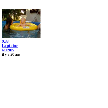
0:33
La piscine
M1N05
il y a 20 ans