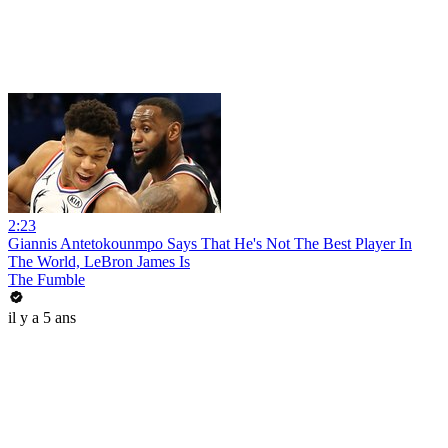
2:23
Giannis Antetokounmpo Says That He's Not The Best Player In
The World, LeBron James Is
The Fumble
il y a 5 ans