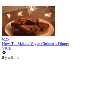
6:25
How-To: Make a Vegan Christmas Dinner
VICE
il y a 6 ans