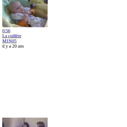
0:56
La cuillère
M1N05
il y a 20 ans