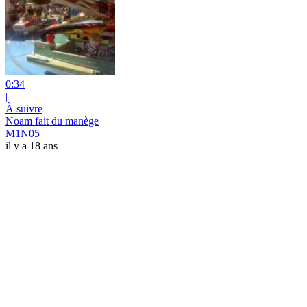
0:34
|
À suivre
Noam fait du manège
M1N05
il y a 18 ans