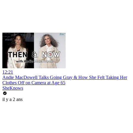
12:21
Andie MacDowell Talks Going Gray & How She Felt Taking Her
Clothes Off on Camera at Age 65
SheKnows
il y a 2 ans