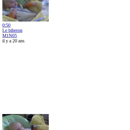
0:50
Le biberon
M1N05
il y a 20 ans