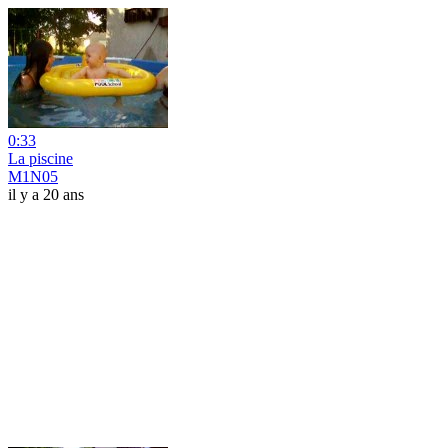
0:33
La piscine
M1N05
il y a 20 ans