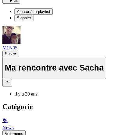
Plus
Ajouter à la playlist
Signaler
M1N05
Suivre
Ma rencontre avec Sacha
il y a 20 ans
Catégorie
🗞
News
Voir moins