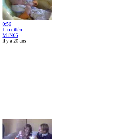
0:56
La cuillère
M1N05
il y a 20 ans