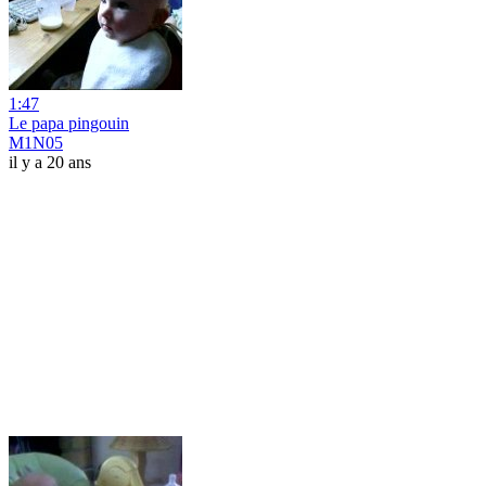
1:47
Le papa pingouin
M1N05
il y a 20 ans