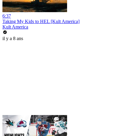
6:37
Taking My Kids to HEL [Kult America]
Kult America
il y a 8 ans