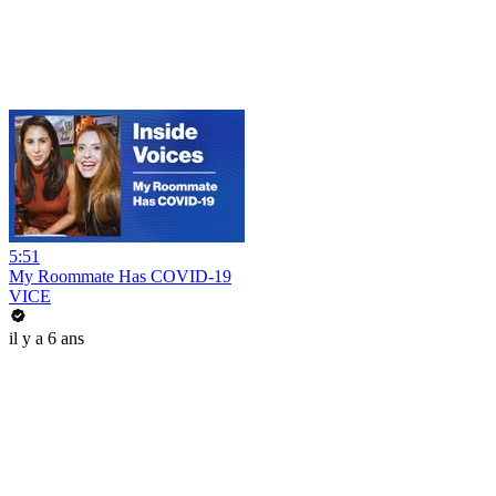
5:51
My Roommate Has COVID-19
VICE
il y a 6 ans