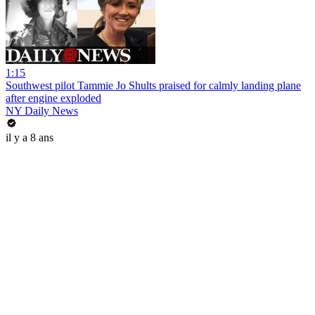
1:15
Southwest pilot Tammie Jo Shults praised for calmly landing plane
after engine exploded
NY Daily News
il y a 8 ans