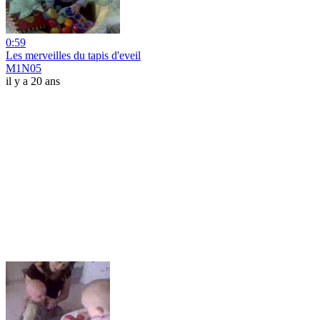
0:59
Les merveilles du tapis d'eveil
M1N05
il y a 20 ans