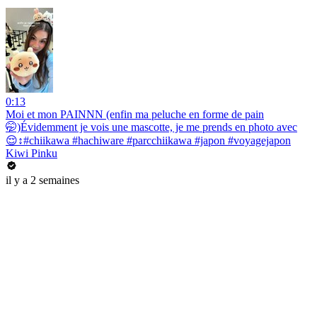
0:13
Moi et mon PAINNN (enfin ma peluche en forme de pain
🤭)Évidemment je vois une mascotte, je me prends en photo avec
😌↕️#chiikawa #hachiware #parcchiikawa #japon #voyagejapon
Kiwi Pinku
il y a 2 semaines