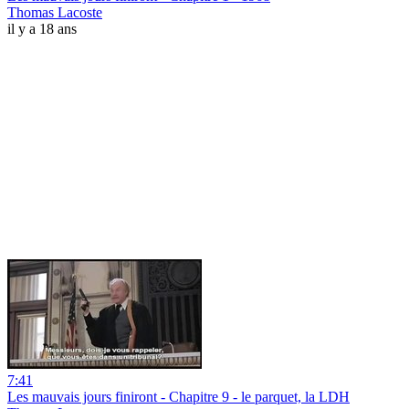
Thomas Lacoste
il y a 18 ans
7:41
Les mauvais jours finiront - Chapitre 9 - le parquet, la LDH