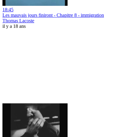
18:45
Les mauvais jours finiront - Chapitre 8 - immigration
Thomas Lacoste
il y a 18 ans