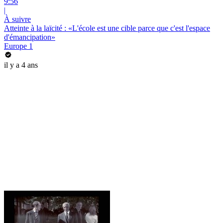
9:56
|
À suivre
Atteinte à la laïcité : «L'école est une cible parce que c'est l'espace
d'émancipation»
Europe 1
il y a 4 ans