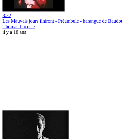
3:32
Les Mauvais jours finiront - Préambule - harangue de Baudot
Thomas Lacoste
il y a 18 ans