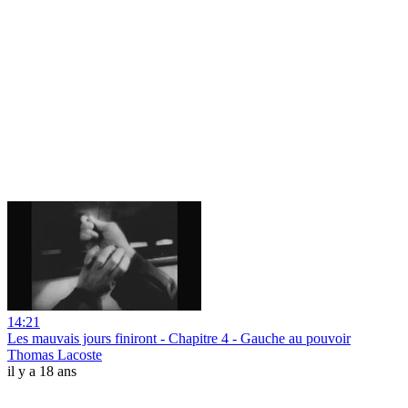
14:21
Les mauvais jours finiront - Chapitre 4 - Gauche au pouvoir
Thomas Lacoste
il y a 18 ans