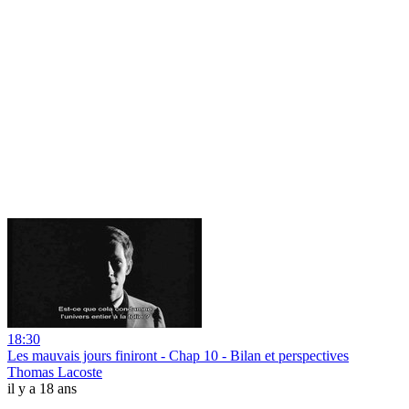
18:30
Les mauvais jours finiront - Chap 10 - Bilan et perspectives
Thomas Lacoste
il y a 18 ans