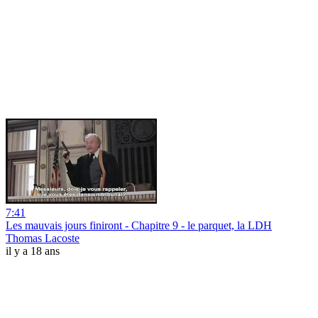
7:41
Les mauvais jours finiront - Chapitre 9 - le parquet, la LDH
Thomas Lacoste
il y a 18 ans