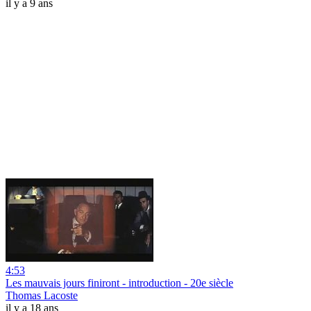
il y a 9 ans
4:53
Les mauvais jours finiront - introduction - 20e siècle
Thomas Lacoste
il y a 18 ans