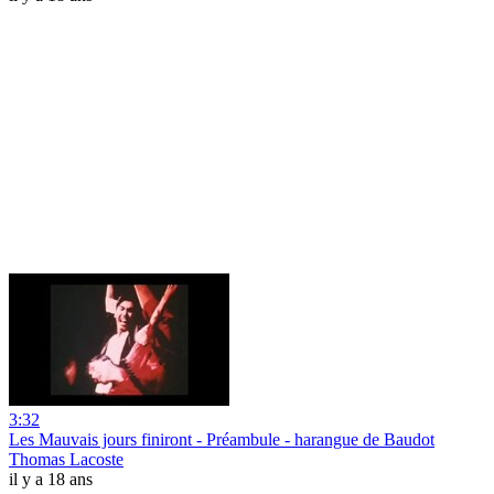
3:32
Les Mauvais jours finiront - Préambule - harangue de Baudot
Thomas Lacoste
il y a 18 ans