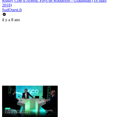
Rugby Côte d'Argent: Pays de Roquefort - Gradignan (18 mars
2018)
SudOuest.fr
il y a 8 ans