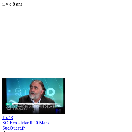
il y a 8 ans
15:43
SO Eco - Mardi 20 Mars
SudOuest.fr