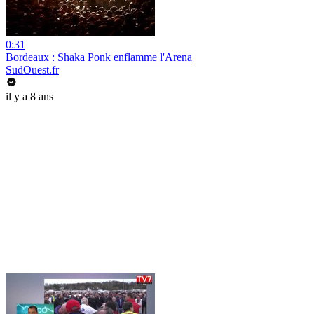
0:31
Bordeaux : Shaka Ponk enflamme l'Arena
SudOuest.fr
il y a 8 ans