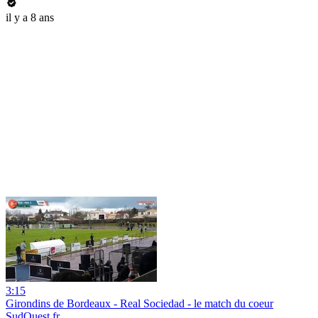
il y a 8 ans
3:15
Girondins de Bordeaux - Real Sociedad - le match du coeur
SudOuest.fr