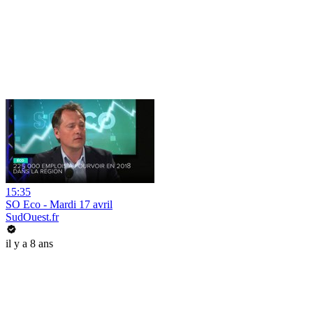
15:35
SO Eco - Mardi 17 avril
SudOuest.fr
il y a 8 ans