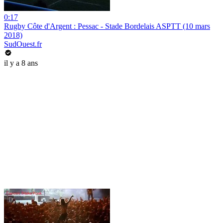
0:17
Rugby Côte d'Argent : Pessac - Stade Bordelais ASPTT (10 mars
2018)
SudOuest.fr
il y a 8 ans