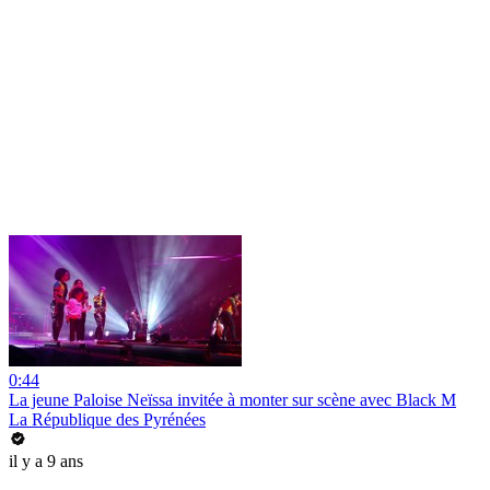
0:44
La jeune Paloise Neïssa invitée à monter sur scène avec Black M
La République des Pyrénées
il y a 9 ans