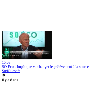
15:08
SO Eco - Impôt que va changer le prélèvement à la source
SudOuest.fr
il y a 8 ans