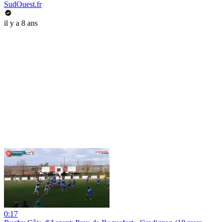
SudOuest.fr
il y a 8 ans
0:17