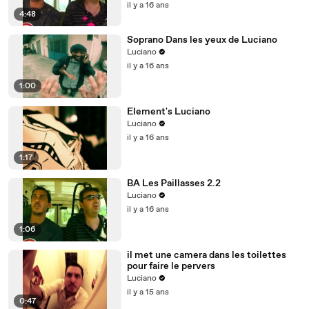
il y a 16 ans
4:48
Soprano Dans les yeux de Luciano
Luciano
il y a 16 ans
1:00
Element's Luciano
Luciano
il y a 16 ans
1:17
BA Les Paillasses 2.2
Luciano
il y a 16 ans
1:06
il met une camera dans les toilettes
pour faire le pervers
Luciano
il y a 15 ans
0:47