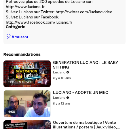
Retrouvez plus de 200 episodes de Luciano sur:
http://www.luciano.fr
Suivez Luciano sur Twitter: http://twitter.com/lucianovideo
Suivez Luciano sur Facebook:
http://www.facebook.com/luciano.fr
Catégorie
🎈
Amusant
Recommandations
GENERATION LUCIANO : LE BABY
SITTING
Luciano
il y a 10 ans
11:10
|
À suivre
LUCIANO - ADOPTE UN MEC
Luciano
il y a 12 ans
4:58
Ouverture de ma boutique ! Vente
illustrations / posters ( Jeux video,