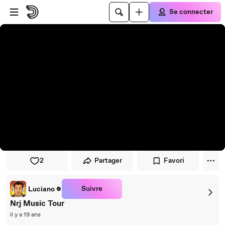
Passer au player
Passer au contenu principal
Se connecter
2
Partager
Favori
Suivre
Luciano
Nrj Music Tour
il y a 19 ans