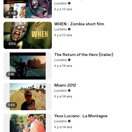
Luciano et Nicolin )
Luciano
il y a 13 ans
2:50
WHEN - Zombie short film
Luciano
il y a 13 ans
3:03
The Return of the Hero (trailer)
Luciano
il y a 14 ans
1:41
Miami 2012
Luciano
il y a 14 ans
1:55
Yeux Luciano : La Montagne
Luciano
il y a 14 ans