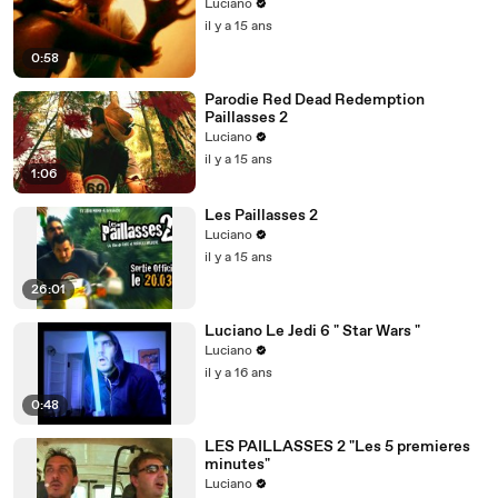
Luciano
il y a 15 ans
0:58
Parodie Red Dead Redemption
Paillasses 2
Luciano
il y a 15 ans
1:06
Les Paillasses 2
Luciano
il y a 15 ans
26:01
Luciano Le Jedi 6 " Star Wars "
Luciano
il y a 16 ans
0:48
LES PAILLASSES 2 "Les 5 premieres
minutes"
Luciano