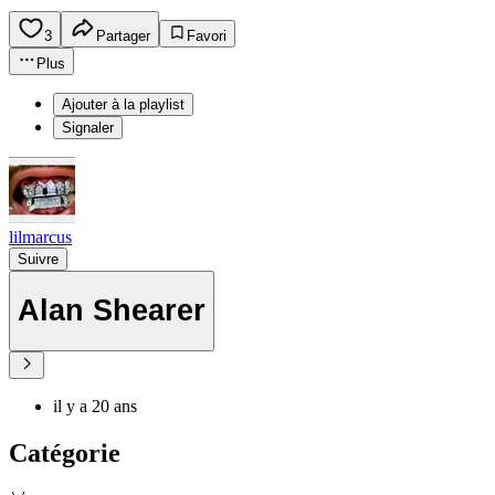
3
Partager
Favori
Plus
Ajouter à la playlist
Signaler
lilmarcus
Suivre
Alan Shearer
il y a 20 ans
Catégorie