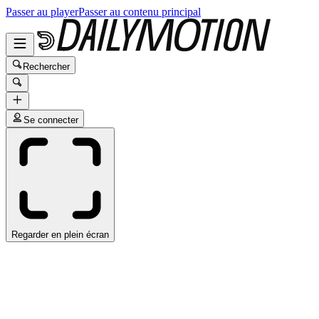
Passer au player
Passer au contenu principal
Rechercher
Se connecter
Regarder en plein écran