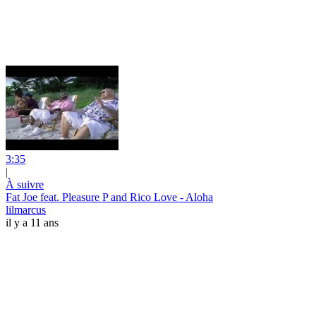
3:35
|
À suivre
Fat Joe feat. Pleasure P and Rico Love - Aloha
lilmarcus
il y a 11 ans