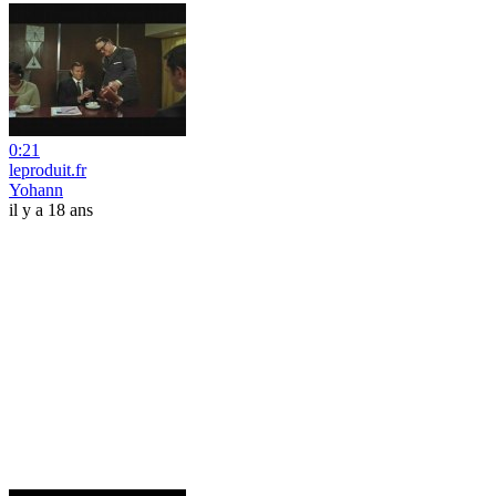
0:21
leproduit.fr
Yohann
il y a 18 ans