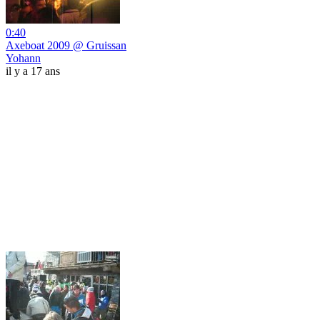
0:40
Axeboat 2009 @ Gruissan
Yohann
il y a 17 ans