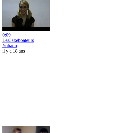
0:09
Les3axeboateurs
Yohann
il y a 18 ans