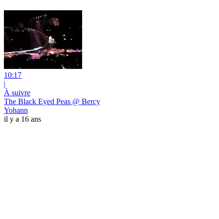
10:17
|
À suivre
The Black Eyed Peas @ Bercy
Yohann
il y a 16 ans