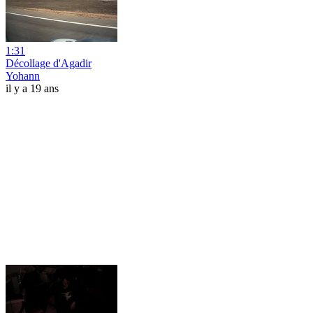
1:31
Décollage d'Agadir
Yohann
il y a 19 ans