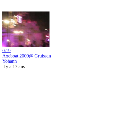
0:19
Axeboat 2009@ Gruissan
Yohann
il y a 17 ans