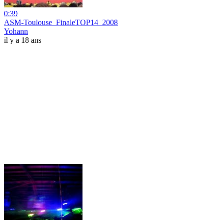
0:39
ASM-Toulouse_FinaleTOP14_2008
Yohann
il y a 18 ans