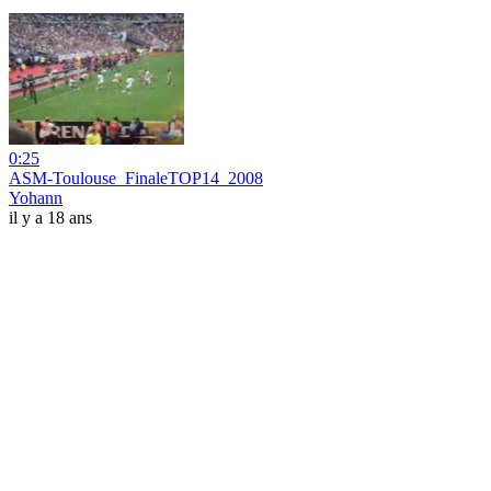
0:25
ASM-Toulouse_FinaleTOP14_2008
Yohann
il y a 18 ans