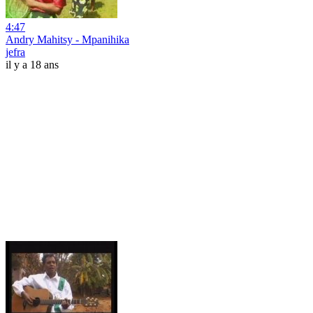
4:47
Andry Mahitsy - Mpanihika
jefra
il y a 18 ans