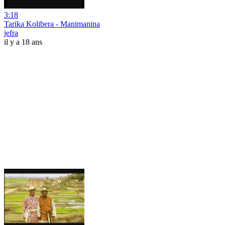
3:18
Tarika Kolibera - Manimanina
jefra
il y a 18 ans