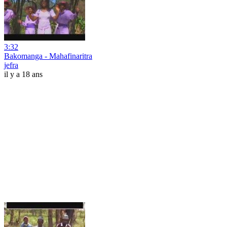
3:32
Bakomanga - Mahafinaritra
jefra
il y a 18 ans