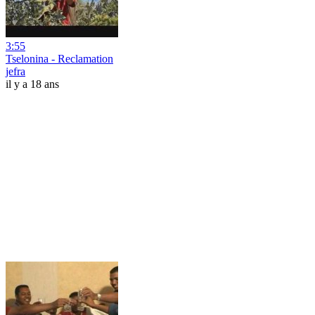
3:55
Tselonina - Reclamation
jefra
il y a 18 ans