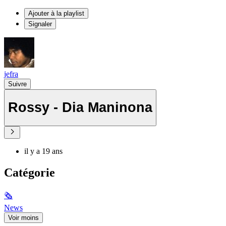
Ajouter à la playlist
Signaler
jefra
Suivre
Rossy - Dia Maninona
il y a 19 ans
Catégorie
🗞
News
Voir moins