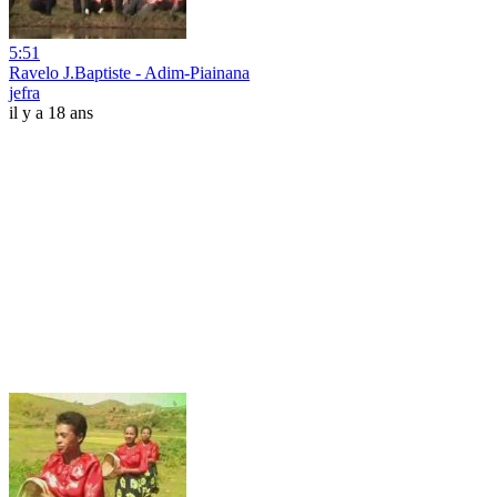
5:51
Ravelo J.Baptiste - Adim-Piainana
jefra
il y a 18 ans