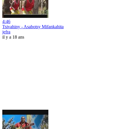
4:46
Tsivahiny - Asabotsy Mifankahita
jefra
il y a 18 ans