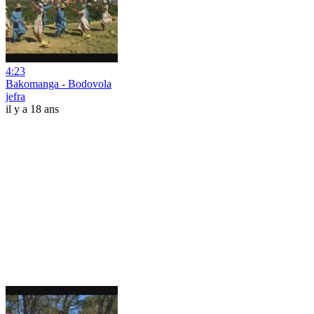
4:23
Bakomanga - Bodovola
jefra
il y a 18 ans