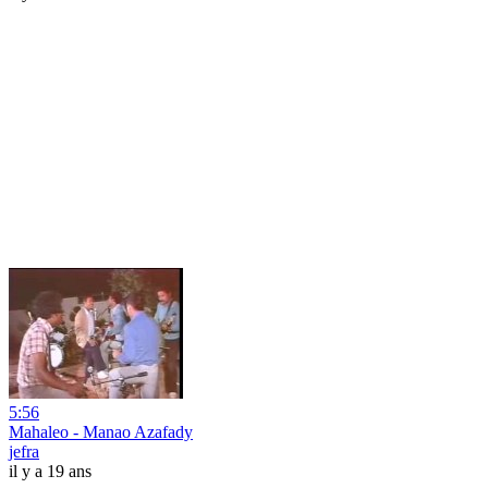
5:56
Mahaleo - Manao Azafady
jefra
il y a 19 ans