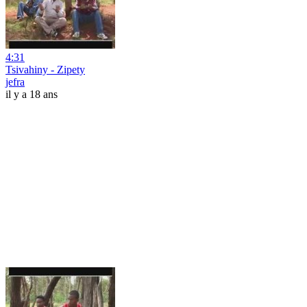
4:31
Tsivahiny - Zipety
jefra
il y a 18 ans