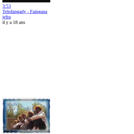
3:53
Telofangady - Faingana
jefra
il y a 18 ans