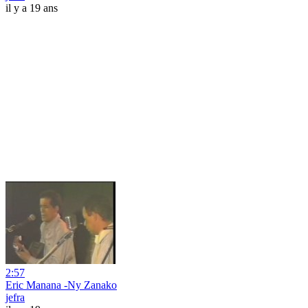
il y a 19 ans
2:57
Eric Manana -Ny Zanako
jefra