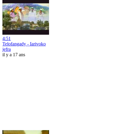
4:51
Telofangady - Iarivoko
jefra
il y a 17 ans