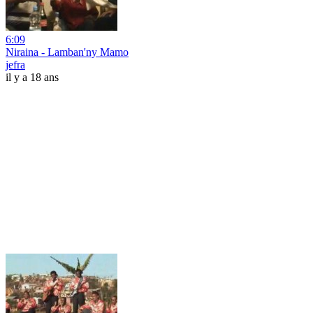
6:09
Niraina - Lamban'ny Mamo
jefra
il y a 18 ans