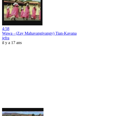
4:58
Wawa - (Zay Mahavangivangy) Tian-Kavana
jefra
il y a 17 ans