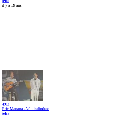
jefra
il y a 19 ans
4:03
Eric Manana -Afindrafindrao
jefra