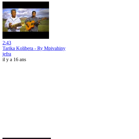
2:43
Tarika Kolibera - Ry Mpivahiny
jefra
il y a 16 ans