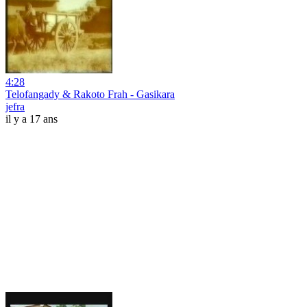
4:28
Telofangady & Rakoto Frah - Gasikara
jefra
il y a 17 ans