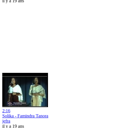
il y a 19 ans
2:16
Solika - Famindra Tanora
jefra
il y a 19 ans