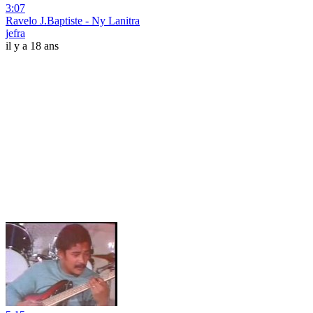
3:07
Ravelo J.Baptiste - Ny Lanitra
jefra
il y a 18 ans