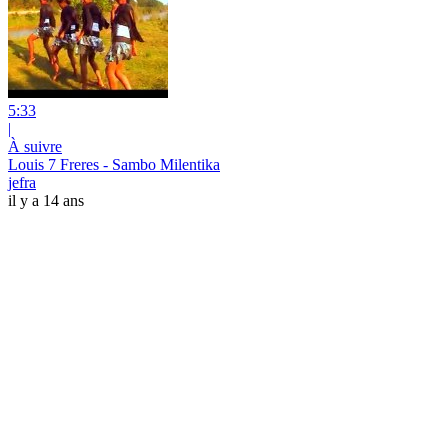
5:33
|
À suivre
Louis 7 Freres - Sambo Milentika
jefra
il y a 14 ans