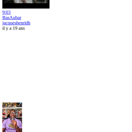
9:03
BasAubar
jacqueshenridh
il y a 19 ans