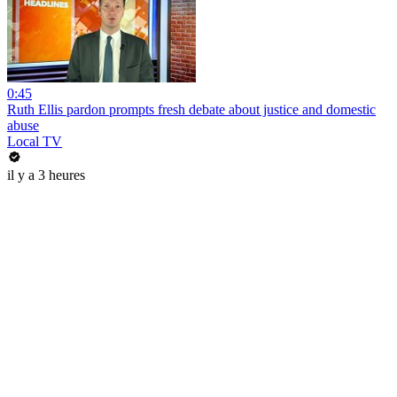
0:45
Ruth Ellis pardon prompts fresh debate about justice and domestic
abuse
Local TV
il y a 3 heures