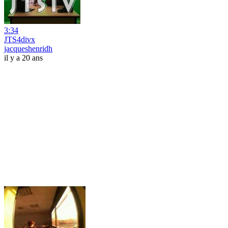
3:34
JTS4divx
jacqueshenridh
il y a 20 ans