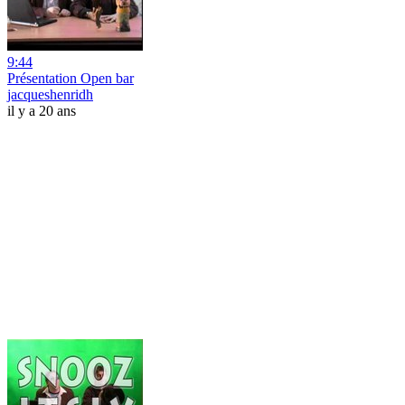
9:44
Présentation Open bar
jacqueshenridh
il y a 20 ans