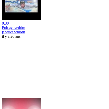
0:30
Pub ayavedrim
jacqueshenridh
il y a 20 ans