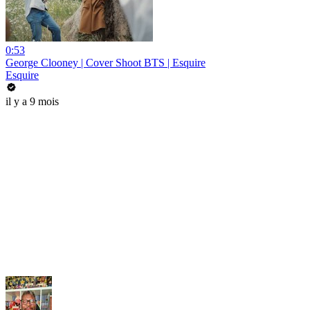
0:53
George Clooney | Cover Shoot BTS | Esquire
Esquire
il y a 9 mois