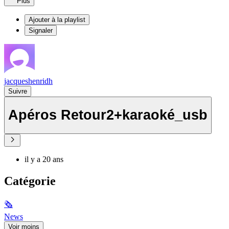
Plus
Ajouter à la playlist
Signaler
jacqueshenridh
Suivre
Apéros Retour2+karaoké_usb
il y a 20 ans
Catégorie
🗞
News
Voir moins