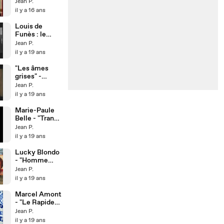
(avec Félix
Jean P.
Leclerc)
il y a 16 ans
Louis de
Funès : le
Gendarme en
Jean P.
noir et blanc
il y a 19 ans
"Les âmes
grises" -
Villeret/Marie
Jean P.
lle
il y a 19 ans
Marie-Paule
Belle - "Trans
Europ
Jean P.
Express"
il y a 19 ans
Lucky Blondo
- "Homme
tranquille"
Jean P.
il y a 19 ans
Marcel Amont
- "Le Rapide
blanc"
Jean P.
il y a 19 ans