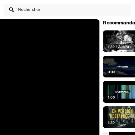
Rechercher
Recommanda
1:29
|
À suivre
3:33
1:06
1:29