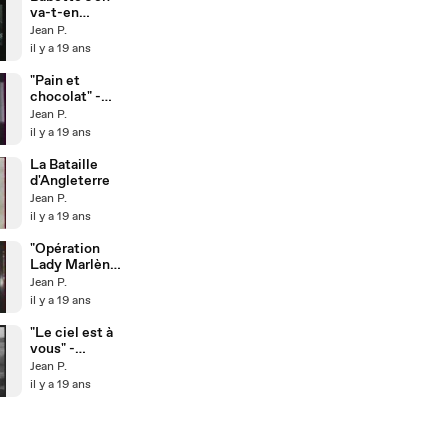
va-t-en
guerre
Jean P.
il y a 19 ans
"Pain et
chocolat" -
Nino Manfredi
Jean P.
il y a 19 ans
La Bataille
d'Angleterre
Jean P.
il y a 19 ans
"Opération
Lady Marlène"
-
Jean P.
Lamoureux/S
il y a 19 ans
errault
"Le ciel est à
vous" -
Vanel/Renaud
Jean P.
/Grémillon
il y a 19 ans