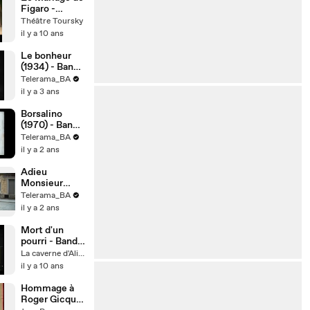
Figaro -
Saison
Théâtre Toursky
2016/2017
il y a 10 ans
Le bonheur
(1934) - Bande
annonce
Telerama_BA
il y a 3 ans
Borsalino
(1970) - Bande
annonce
Telerama_BA
il y a 2 ans
Adieu
Monsieur
Haffmann
Telerama_BA
(2021) - Bande
il y a 2 ans
annonce
Mort d'un
pourri - Bande
Annonce du
La caverne d'AlizaP, ZapMan69 Made In ZapLanD...
Film Alain
il y a 10 ans
Delon [1977]
bY ZapMan69
Hommage à
Roger Gicquel