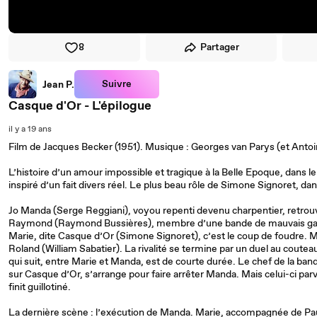
8
Partager
Suivre
Jean P.
Casque d'Or - L'épilogue
il y a 19 ans
Film de Jacques Becker (1951). Musique : Georges van Parys (et Antoi
L’histoire d’un amour impossible et tragique à la Belle Epoque, dans le q
inspiré d’un fait divers réel. Le plus beau rôle de Simone Signoret, dan
Jo Manda (Serge Reggiani), voyou repenti devenu charpentier, retrou
Raymond (Raymond Bussières), membre d’une bande de mauvais ga
Marie, dite Casque d’Or (Simone Signoret), c’est le coup de foudre. M
Roland (William Sabatier). La rivalité se termine par un duel au coutea
qui suit, entre Marie et Manda, est de courte durée. Le chef de la ba
sur Casque d’Or, s’arrange pour faire arrêter Manda. Mais celui-ci parv
finit guillotiné.
La dernière scène : l’exécution de Manda. Marie, accompagnée de Paul