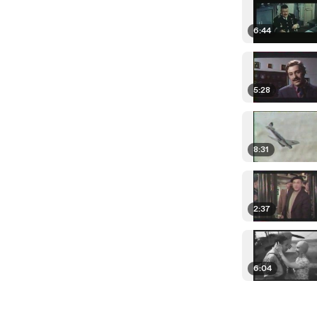
6:44
5:28
8:31
2:37
6:04