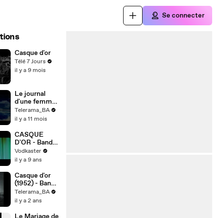
Se connecter
tions
Casque d'or
Télé 7 Jours
il y a 9 mois
Le journal
d'une femme
de chambre
Telerama_BA
(1964) - Bande
il y a 11 mois
annonce
CASQUE
D'OR - Bande-
annonce
Vodkaster
il y a 9 ans
Casque d'or
(1952) - Bande
annonce
Telerama_BA
il y a 2 ans
Le Mariage de