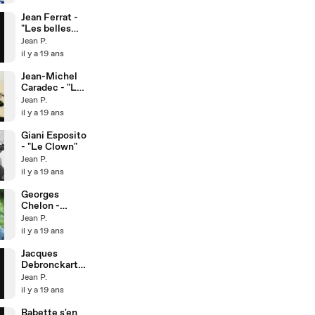
Jean Ferrat -
"Les belles
étrangères"
Jean P.
il y a 19 ans
Jean-Michel
Caradec - "La
ballade de Mc
Jean P.
Donald"
il y a 19 ans
Giani Esposito
- "Le Clown"
Jean P.
il y a 19 ans
Georges
Chelon -
"Merci que ce
Jean P.
soit nous"
il y a 19 ans
Jacques
Debronckart -
"Adelaïde"
Jean P.
il y a 19 ans
Babette s'en