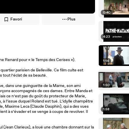
0:40
Favori
Plus
4:23
ne Renard pour « le Temps des Cerises »).
1:14
uartier parisien de Belleville. Ce film culte est
s tout l’éclat de sa beauté.
1:50
ve, dans une guinguette de la Marne, son ami
rçons accompagnés de ces dames. Entre Manda et
ais ce n’est pas du goût du protecteur de Marie,
u, à l’issue duquel Roland est tué. L’idylle champêtre
nde, Maxime Leca (Claude Dauphin), qui a des vues
1:58
ient à s’évader et se venge à coups de revolver. Il
 (Jean Clarieux), a loué une chambre donnant sur la