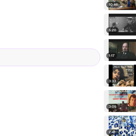
10:46
5:20
1:17
3:33
3:05
2:41