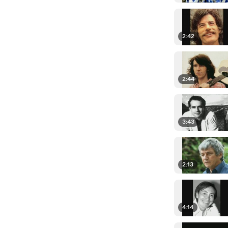
2:42
2:44
3:43
2:13
4:14