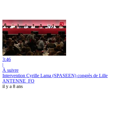
3:46
|
À suivre
Intervention Cyrille Lama (SPASEEN) congrès de Lille
ANTENNE_FO
il y a 8 ans