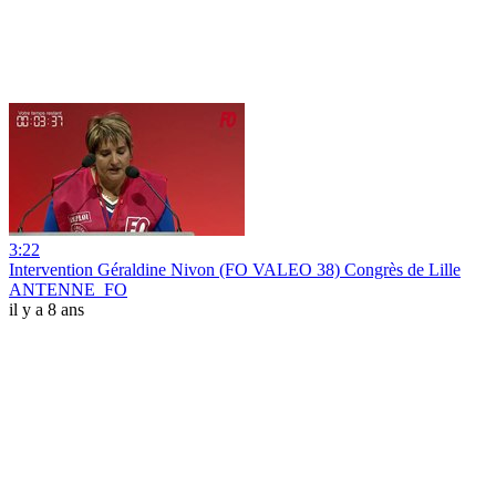
3:22
Intervention Géraldine Nivon (FO VALEO 38) Congrès de Lille
ANTENNE_FO
il y a 8 ans