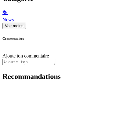
🗞
News
Voir moins
Commentaires
Ajoute ton commentaire
Recommandations