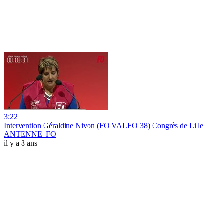
3:22
Intervention Géraldine Nivon (FO VALEO 38) Congrès de Lille
ANTENNE_FO
il y a 8 ans