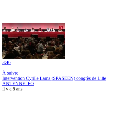
3:46
|
À suivre
Intervention Cyrille Lama (SPASEEN) congrès de Lille
ANTENNE_FO
il y a 8 ans