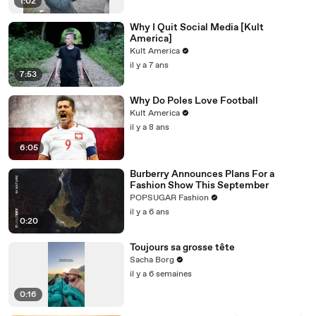
1:02
Why I Quit Social Media [Kult
America]
Kult America
il y a 7 ans
7:53
Why Do Poles Love Football
Kult America
il y a 8 ans
6:05
Burberry Announces Plans For a
Fashion Show This September
POPSUGAR Fashion
il y a 6 ans
0:20
Toujours sa grosse tête
Sacha Borg
il y a 6 semaines
0:16