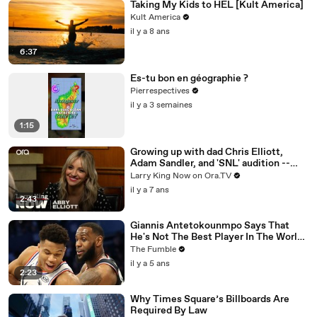
Taking My Kids to HEL [Kult America]
Kult America
il y a 8 ans
6:37
Es-tu bon en géographie ?
Pierrespectives
il y a 3 semaines
1:15
Growing up with dad Chris Elliott,
Adam Sandler, and 'SNL' audition --
Abby Elliott answers your social media
Larry King Now on Ora.TV
questions
il y a 7 ans
2:43
Giannis Antetokounmpo Says That
He's Not The Best Player In The World,
LeBron James Is
The Fumble
il y a 5 ans
2:23
Why Times Square’s Billboards Are
Required By Law