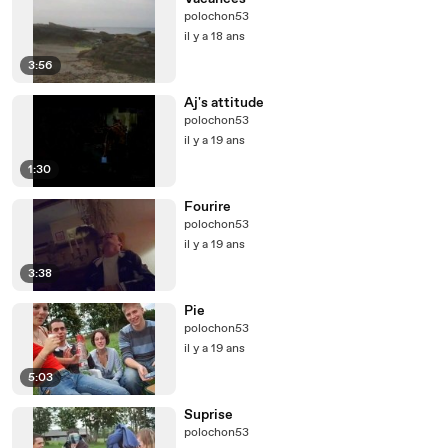
polochon53
il y a 18 ans
3:56
Aj's attitude
polochon53
il y a 19 ans
1:30
Fourire
polochon53
il y a 19 ans
3:38
Pie
polochon53
il y a 19 ans
5:03
Suprise
polochon53