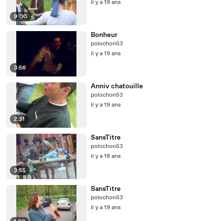
il y a 19 ans
9:00
Bonheur
polochon53
il y a 19 ans
3:56
Anniv chatouille
polochon53
il y a 19 ans
2:31
SansTitre
polochon53
il y a 18 ans
3:55
SansTitre
polochon53
il y a 19 ans