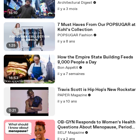
Architectural Digest
il y a 3 mois
15:10
7 Must Haves From Our POPSUGAR at
Kohl’s Collection
POPSUGAR Fashion
il y a 8 ans
1:25
How the Empire State Building Feeds
8,000 People a Day
Bon Appétit
il y a 7 semaines
16:53
Travis Scott is Hip Hop's New Rockstar
PAPER Magazine
il y a 10 ans
0:21
OB-GYN Responds to Women’s Health
Questions About Menopause, Periods
& More
SELF Magazine
il y a 2 ans