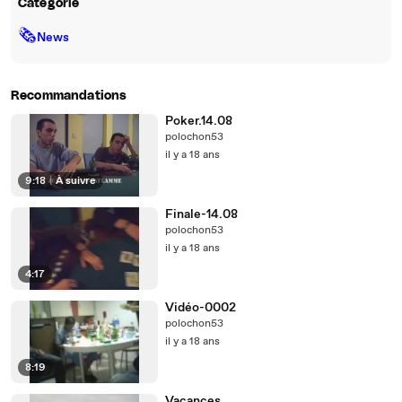
Catégorie
🗞
News
Recommandations
Poker.14.08
polochon53
il y a 18 ans
9:18
|
À suivre
Finale-14.08
polochon53
il y a 18 ans
4:17
Vidéo-0002
polochon53
il y a 18 ans
8:19
Vacances