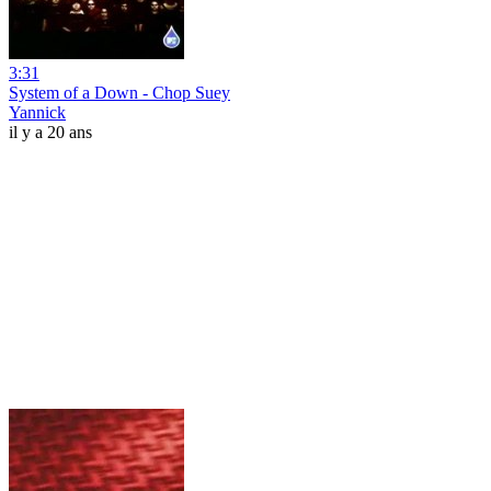
3:31
System of a Down - Chop Suey
Yannick
il y a 20 ans