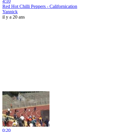
4:10
Red Hot Chilli Peppers - Californication
Yannick
il y a 20 ans
0:20