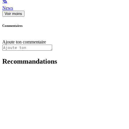
🗞
News
Voir moins
Commentaires
Ajoute ton commentaire
Recommandations