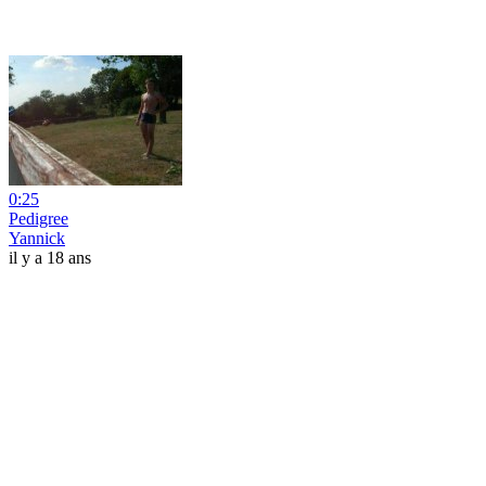
0:25
Pedigree
Yannick
il y a 18 ans