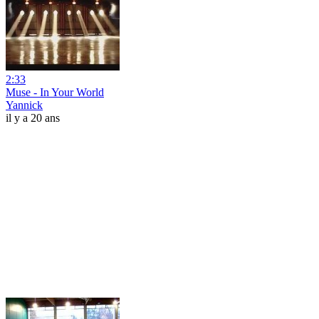
2:33
Muse - In Your World
Yannick
il y a 20 ans