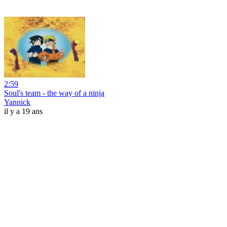
2:59
Soul's team - the way of a ninja
Yannick
il y a 19 ans