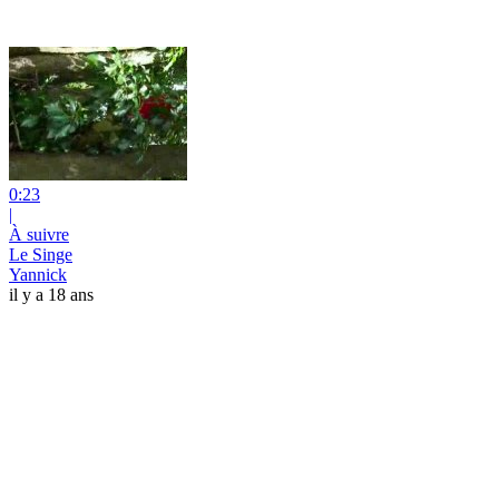
0:23
|
À suivre
Le Singe
Yannick
il y a 18 ans