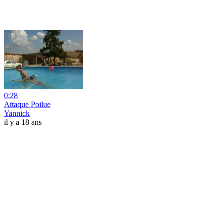
0:28
Attaque Poilue
Yannick
il y a 18 ans