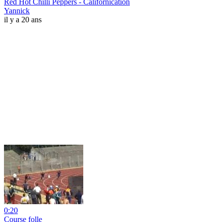
Red Hot Chilli Peppers - Californication
Yannick
il y a 20 ans
0:20
Course folle