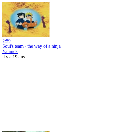
2:59
Soul's team - the way of a ninja
Yannick
il y a 19 ans