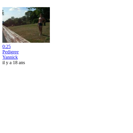
0:25
Pedigree
Yannick
il y a 18 ans