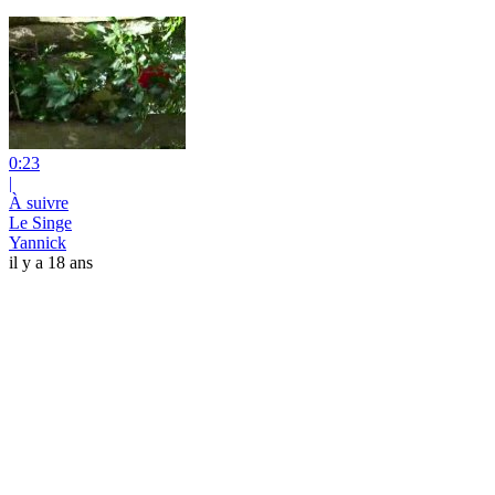
0:23
|
À suivre
Le Singe
Yannick
il y a 18 ans