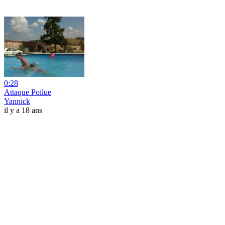
0:28
Attaque Poilue
Yannick
il y a 18 ans