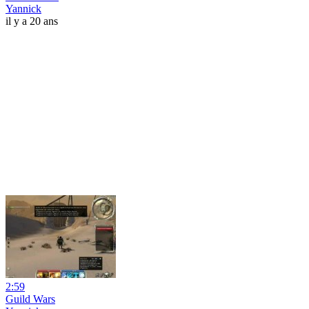
Yannick
il y a 20 ans
2:59
Guild Wars