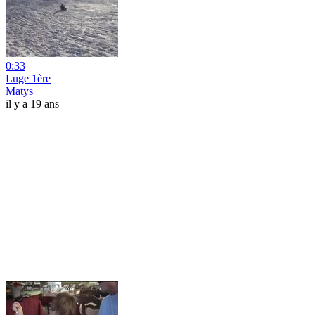
0:33
Luge 1ère
Matys
il y a 19 ans