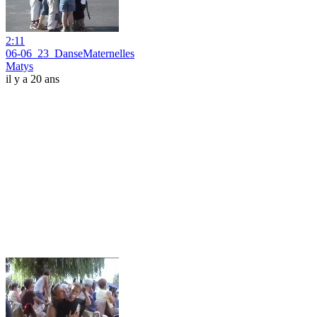
2:11
06-06_23_DanseMaternelles
Matys
il y a 20 ans