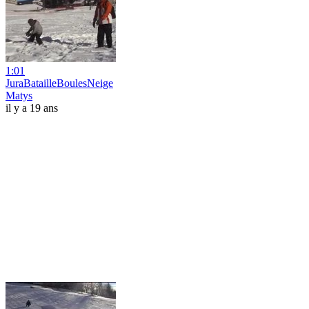
1:01
JuraBatailleBoulesNeige
Matys
il y a 19 ans