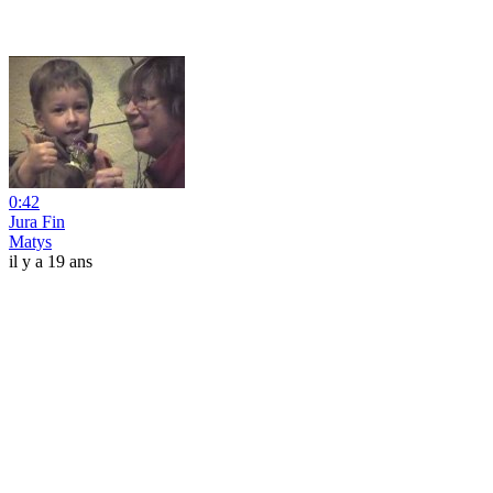
0:42
Jura Fin
Matys
il y a 19 ans