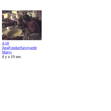
4:18
JuraFondueSavoyarde
Matys
il y a 19 ans