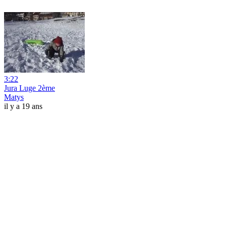
3:22
Jura Luge 2ème
Matys
il y a 19 ans