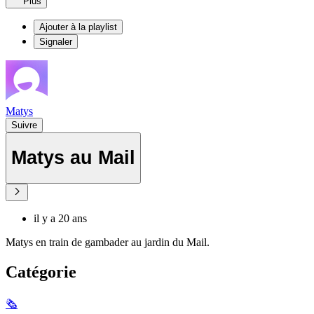
Plus
Ajouter à la playlist
Signaler
Matys
Suivre
Matys au Mail
il y a 20 ans
Matys en train de gambader au jardin du Mail.
Catégorie
🗞