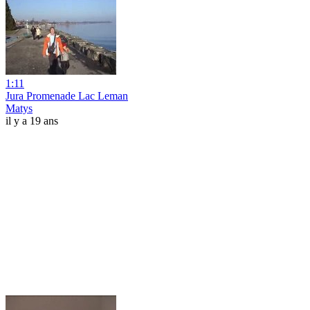
1:11
Jura Promenade Lac Leman
Matys
il y a 19 ans