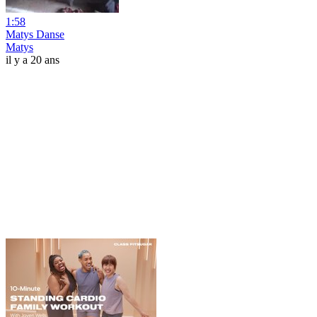
1:58
Matys Danse
Matys
il y a 20 ans