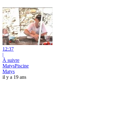
12:37
|
À suivre
MatysPiscine
Matys
il y a 19 ans