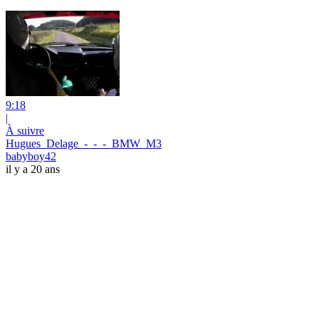
9:18
|
À suivre
Hugues_Delage_-_-_-_BMW_M3
babyboy42
il y a 20 ans