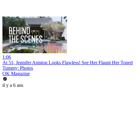
1:06
At 51, Jennifer Aniston Looks Flawless! See Her Flaunt Her Toned
Tummy: Photos
OK Magazine
il y a 6 ans