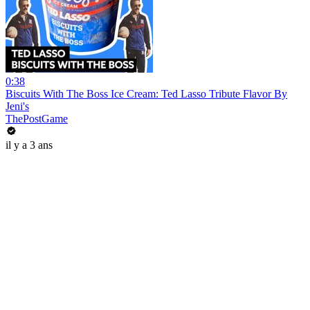
0:38
Biscuits With The Boss Ice Cream: Ted Lasso Tribute Flavor By
Jeni's
ThePostGame
il y a 3 ans