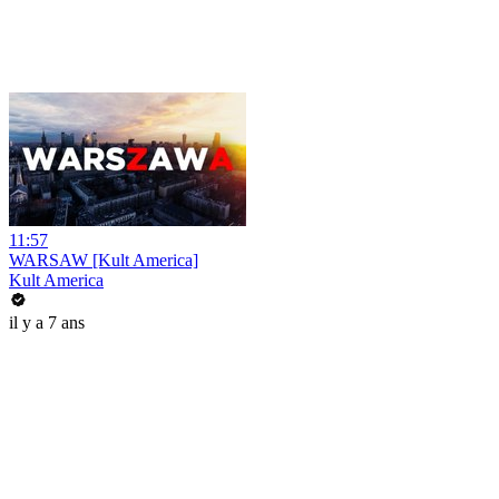
11:57
WARSAW [Kult America]
Kult America
il y a 7 ans