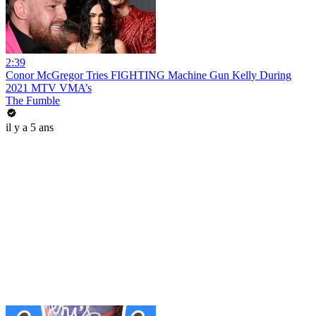
2:39
Conor McGregor Tries FIGHTING Machine Gun Kelly During
2021 MTV VMA’s
The Fumble
il y a 5 ans