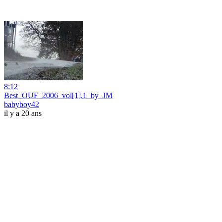
8:12
Best_OUF_2006_vol[1].1_by_JM
babyboy42
il y a 20 ans