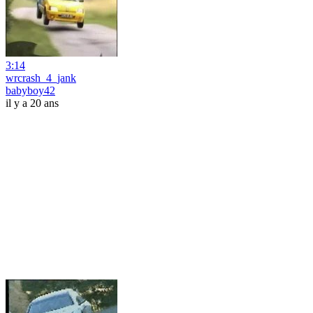
3:14
wrcrash_4_jank
babyboy42
il y a 20 ans