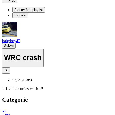
Plus
Ajouter à la playlist
Signaler
babyboy42
Suivre
WRC crash
il y a 20 ans
+ 1 video sur les crash !!!
Catégorie
🚗