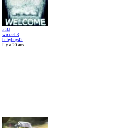
3:33
wrcrash3
babyboy42
il y a 20 ans