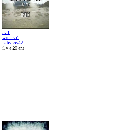
3:18
wrcrash1
babyboy42
il y a 20 ans