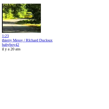
1:23
thierry Messy / RIchard Ducloux
babyboy42
il y a 20 ans