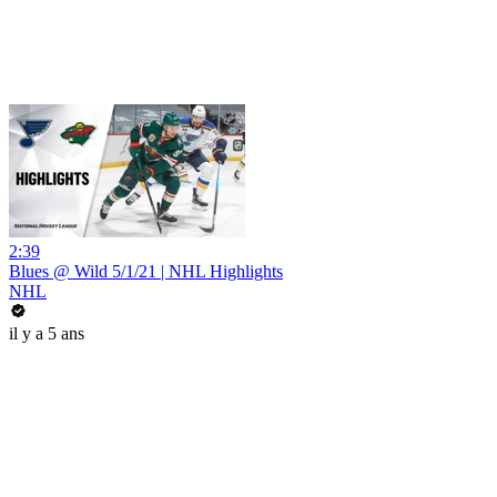
2:39
Blues @ Wild 5/1/21 | NHL Highlights
NHL
il y a 5 ans