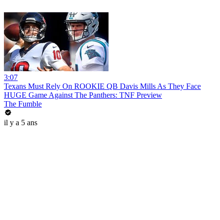
3:07
Texans Must Rely On ROOKIE QB Davis Mills As They Face
HUGE Game Against The Panthers: TNF Preview
The Fumble
il y a 5 ans