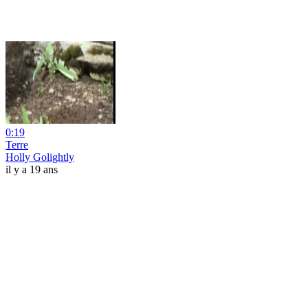
0:19
Terre
Holly Golightly
il y a 19 ans