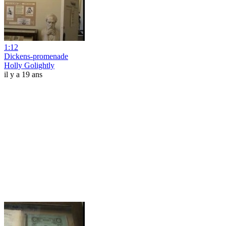
1:12
Dickens-promenade
Holly Golightly
il y a 19 ans