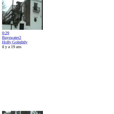
0:29
Bayswater2
Holly Golightly
il y a 19 ans