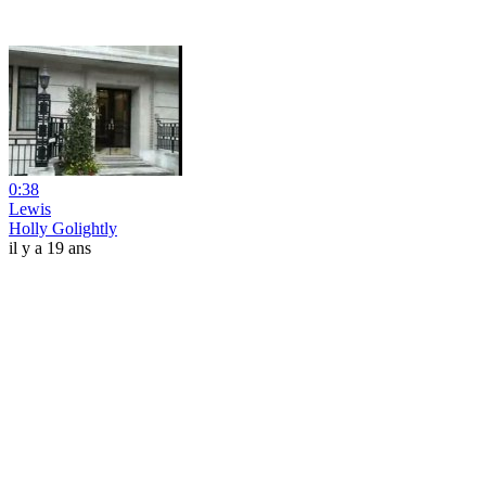
0:38
Lewis
Holly Golightly
il y a 19 ans