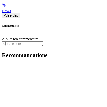
🗞
News
Voir moins
Commentaires
Ajoute ton commentaire
Recommandations