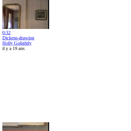
0:32
Dickens-drawing
Holly Golightly
il y a 19 ans