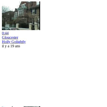
0:44
Gloucester
Holly Golightly
il y a 19 ans