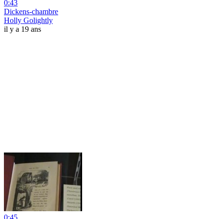
0:43
Dickens-chambre
Holly Golightly
il y a 19 ans
0:45