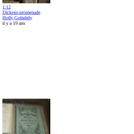
1:12
Dickens-promenade
Holly Golightly
il y a 19 ans