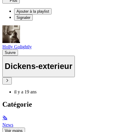
Plus
Ajouter à la playlist
Signaler
Holly Golightly
Suivre
Dickens-exterieur
il y a 19 ans
Catégorie
🗞
News
Voir moins