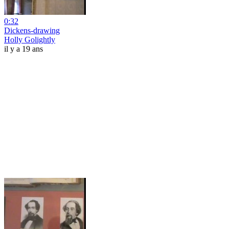
0:32
Dickens-drawing
Holly Golightly
il y a 19 ans