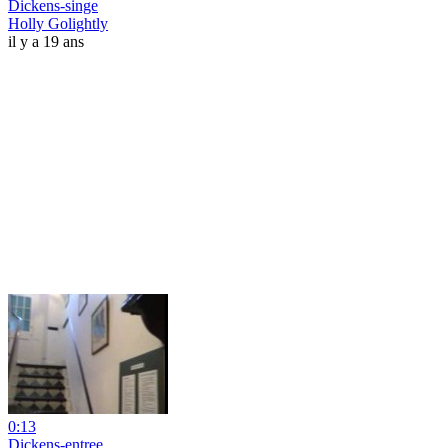
Dickens-singe
Holly Golightly
il y a 19 ans
0:13
Dickens-entree