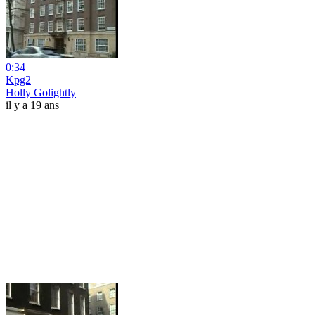
0:34
Kpg2
Holly Golightly
il y a 19 ans