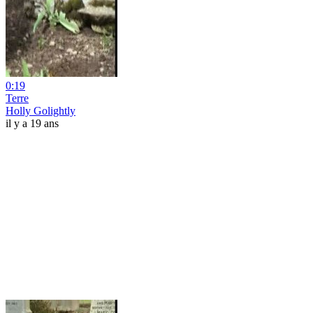
0:19
Terre
Holly Golightly
il y a 19 ans