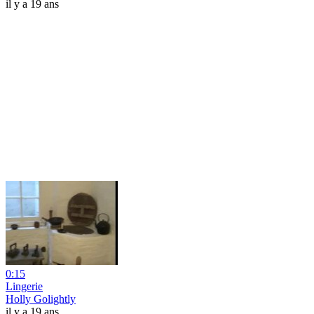
il y a 19 ans
0:15
Lingerie
Holly Golightly
il y a 19 ans