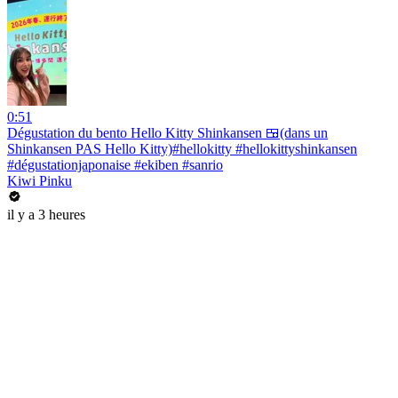
0:51
Dégustation du bento Hello Kitty Shinkansen 🍱(dans un
Shinkansen PAS Hello Kitty)#hellokitty #hellokittyshinkansen
#dégustationjaponaise #ekiben #sanrio
Kiwi Pinku
il y a 3 heures