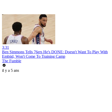
3:31
Ben Simmons Tells 76ers He's DONE: Doesn't Want To Play With
Embiid, Won't Come To Training Camp
The Fumble
il y a 5 ans