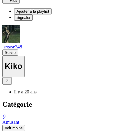
Plus
Ajouter à la playlist
Signaler
pegase248
Suivre
Kiko
il y a 20 ans
Catégorie
🎈
Amusant
Voir moins