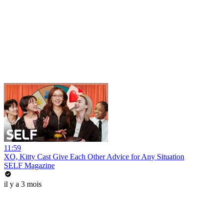
11:59
XO, Kitty Cast Give Each Other Advice for Any Situation
SELF Magazine
il y a 3 mois