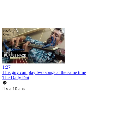
1:27
This guy can play two songs at the same time
The Daily Dot
il y a 10 ans