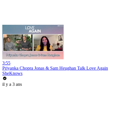
3:55
Priyanka Chopra Jonas & Sam Heughan Talk Love Again
SheKnows
il y a 3 ans