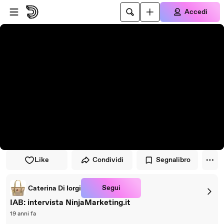
Vai al lettore
Passa al contenuto principale
Accedi
Like
Condividi
Segnalibro
Segui
Caterina Di Iorgi
IAB: intervista NinjaMarketing.it
19 anni fa