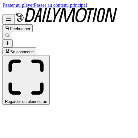
Passer au player
Passer au contenu principal
Rechercher
Se connecter
Regarder en plein écran