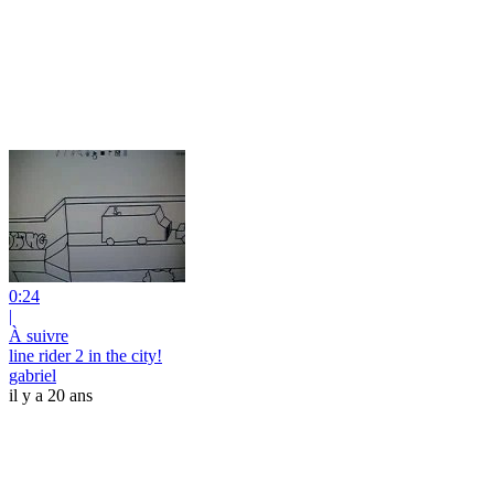
0:24
|
À suivre
line rider 2 in the city!
gabriel
il y a 20 ans