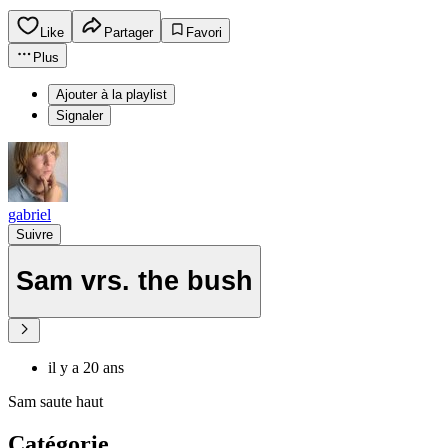
Like
Partager
Favori
Plus
Ajouter à la playlist
Signaler
gabriel
Suivre
Sam vrs. the bush
il y a 20 ans
Sam saute haut
Catégorie