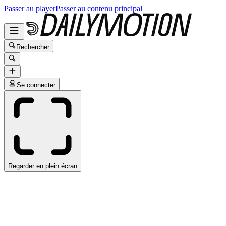
Passer au player
Passer au contenu principal
Rechercher
Se connecter
Regarder en plein écran