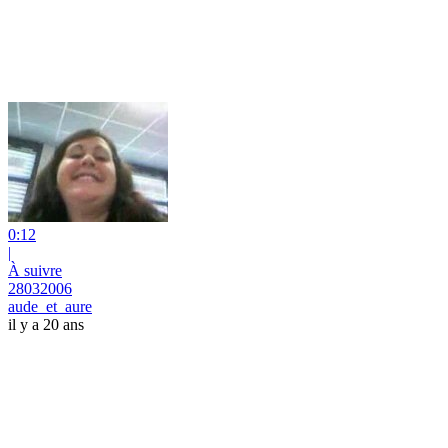
0:12
|
À suivre
28032006
aude_et_aure
il y a 20 ans