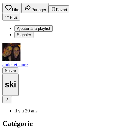
Like
Partager
Favori
Plus
Ajouter à la playlist
Signaler
aude_et_aure
Suivre
ski
il y a 20 ans
Catégorie