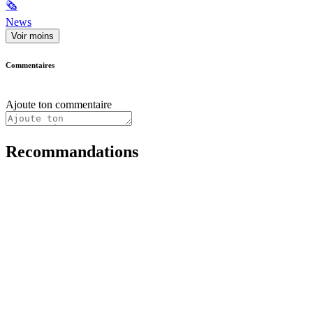
🗞
News
Voir moins
Commentaires
Ajoute ton commentaire
Recommandations