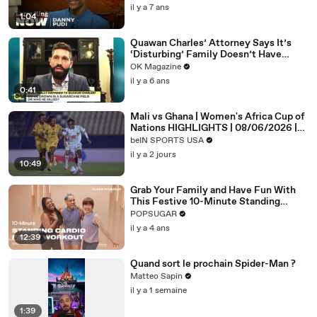
il y a 7 ans
1:04
Quawan Charles’ Attorney Says It’s
‘Disturbing’ Family Doesn’t Have
Answers — Watch
OK Magazine
il y a 6 ans
0:41
Mali vs Ghana | Women's Africa Cup of
Nations HIGHLIGHTS | 08/06/2026 |
bien SPORTS USA
beIN SPORTS USA
il y a 2 jours
10:49
Grab Your Family and Have Fun With
This Festive 10-Minute Standing
Cardio Workout
POPSUGAR
il y a 4 ans
12:39
Quand sort le prochain Spider-Man ?
Matteo Sapin
il y a 1 semaine
1:39