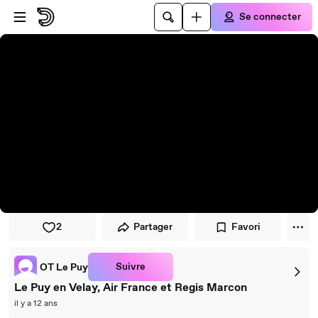
Passer au player
Passer au contenu principal
Se connecter
2
Partager
Favori
Suivre
OT Le Puy
Le Puy en Velay, Air France et Regis Marcon
il y a 12 ans