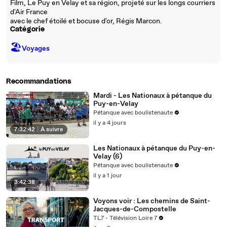
Film, Le Puy en Velay et sa région, projeté sur les longs courriers
d'Air France
avec le chef étoilé et bocuse d'or, Régis Marcon.
Catégorie
🏖
Voyages
Recommandations
Mardi - Les Nationaux à pétanque du
Puy-en-Velay
Pétanque avec boulistenaute
il y a 4 jours
7:32:42
|
À suivre
Les Nationaux à pétanque du Puy-en-
Velay (6)
Pétanque avec boulistenaute
il y a 1 jour
3:42:38
Voyons voir : Les chemins de Saint-
Jacques-de-Compostelle
TL7 - Télévision Loire 7