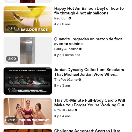
Happy Hot Air Balloon Day! or how to
fly through 4 hot air balloons.
Red Bull
il y a 8 ans
2:07
Quand tu regardes un match de foot
avec ta voisine
Laury Aucalme
il y a 4 semaines
2:00
Jordan Dynasty Collection: Sneakers
That Michael Jordan Wore When
Winning Six NBA Titles
ThePostGame
il y a 3 ans
0:34
This 30-Minute Full-Body Cardio Will
Make You Forget You’re Working Out
POPSUGAR
il y a 4 ans
31:11
Challenge Accepted: Spartan Ultra