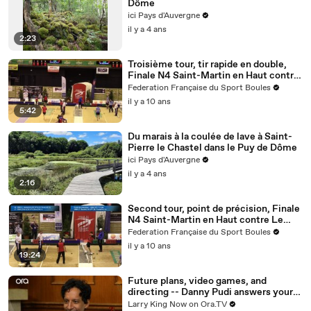
Dôme
ici Pays d'Auvergne
il y a 4 ans
2:23
Troisième tour, tir rapide en double,
Finale N4 Saint-Martin en Haut contre
Le Puy, Sport Boules, Clermont-
Federation Française du Sport Boules
Ferrand 2016
il y a 10 ans
5:42
Du marais à la coulée de lave à Saint-
Pierre le Chastel dans le Puy de Dôme
ici Pays d'Auvergne
il y a 4 ans
2:16
Second tour, point de précision, Finale
N4 Saint-Martin en Haut contre Le
Puy, Sport Boules, Clermont-Ferrand
Federation Française du Sport Boules
2016
il y a 10 ans
19:24
Future plans, video games, and
directing -- Danny Pudi answers your
social media questions
Larry King Now on Ora.TV