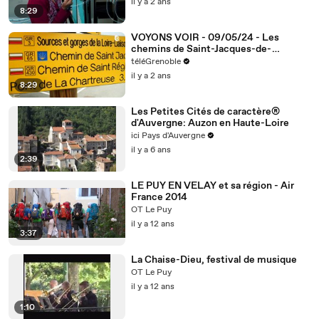
il y a 2 ans
8:29
VOYONS VOIR - 09/05/24 - Les
chemins de Saint-Jacques-de-
Compostelle
téléGrenoble
il y a 2 ans
8:29
Les Petites Cités de caractère®
d'Auvergne: Auzon en Haute-Loire
ici Pays d'Auvergne
il y a 6 ans
2:39
LE PUY EN VELAY et sa région - Air
France 2014
OT Le Puy
il y a 12 ans
3:37
La Chaise-Dieu, festival de musique
OT Le Puy
il y a 12 ans
1:10