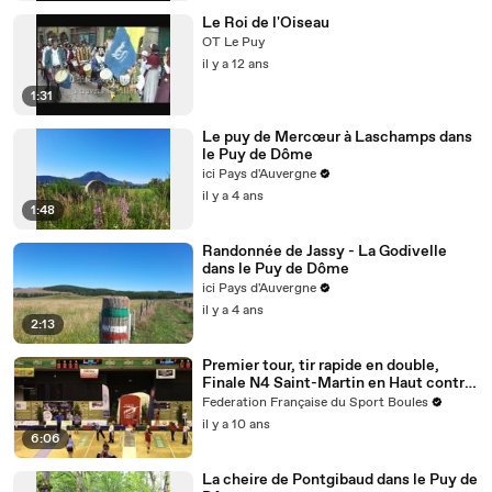
Le Roi de l'Oiseau
OT Le Puy
il y a 12 ans
1:31
Le puy de Mercœur à Laschamps dans
le Puy de Dôme
ici Pays d'Auvergne
il y a 4 ans
1:48
Randonnée de Jassy - La Godivelle
dans le Puy de Dôme
ici Pays d'Auvergne
il y a 4 ans
2:13
Premier tour, tir rapide en double,
Finale N4 Saint-Martin en Haut contre
Le Puy, Sport Boules, Clermont-
Federation Française du Sport Boules
Ferrand 2016
il y a 10 ans
6:06
La cheire de Pontgibaud dans le Puy de