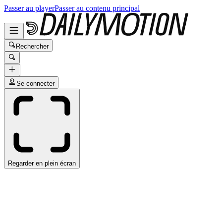
Passer au player
Passer au contenu principal
Rechercher
Se connecter
Regarder en plein écran