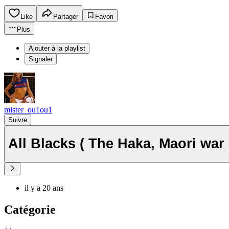
Like
Partager
Favori
Plus
Ajouter à la playlist
Signaler
mister_ou1ou1
Suivre
All Blacks ( The Haka, Maori war
il y a 20 ans
Catégorie