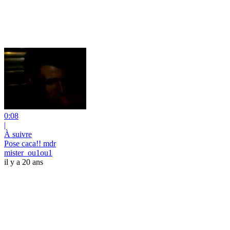
0:08
|
À suivre
Pose caca!! mdr
mister_ou1ou1
il y a 20 ans