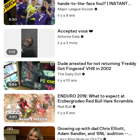
hands-to-the-face foul? | INSTANT
REPLAY
Major League Soccer
il y a 9 ans
9:50
Acceptez vous ❤️
Antoine Delp
il y a 3 mois
1:13
Dude arrested for not returning 'Freddy
Got Fingered' VHS in 2002
The Daily Dot
il y a 10 ans
0:54
ENDURO 2018: What to expect at
Erzbergrodeo Red Bull Hare Scramble.
Red Bull
il y a 8 ans
3:00
Growing up with dad Chris Elliott,
Adam Sandler, and 'SNL' audition --
Abby Elliott answers your social media
Larry King Now on Ora.TV