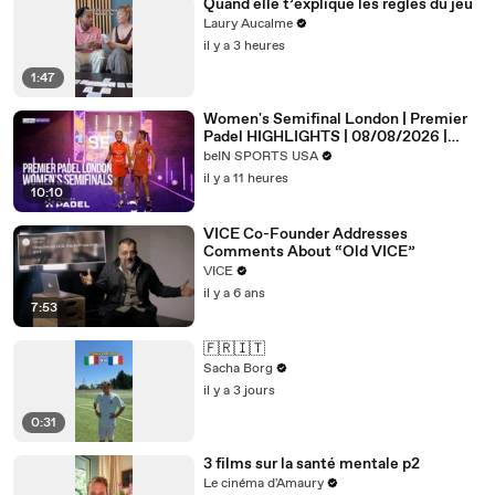
Quand elle t’explique les règles du jeu
Laury Aucalme
il y a 3 heures
1:47
Women's Semifinal London | Premier
Padel HIGHLIGHTS | 08/08/2026 |
beIN SPORTS USA
beIN SPORTS USA
il y a 11 heures
10:10
VICE Co-Founder Addresses
Comments About “Old VICE”
VICE
il y a 6 ans
7:53
🇫🇷🇮🇹
Sacha Borg
il y a 3 jours
0:31
3 films sur la santé mentale p2
Le cinéma d'Amaury