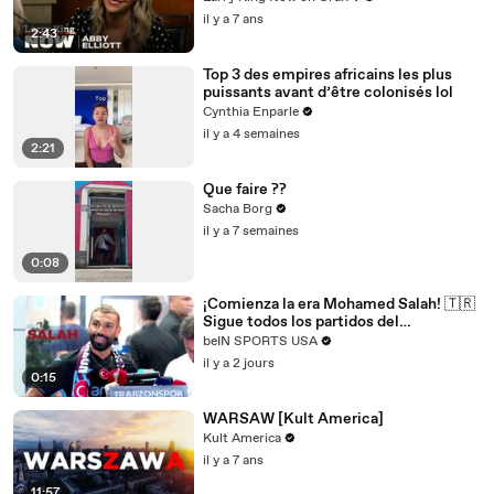
questions
il y a 7 ans
2:43
Top 3 des empires africains les plus
puissants avant d’être colonisés lol
Cynthia Enparle
il y a 4 semaines
2:21
Que faire ??
Sacha Borg
il y a 7 semaines
0:08
¡Comienza la era Mohamed Salah! 🇹🇷
Sigue todos los partidos del
Trabzonspor por beIN SPORTS
beIN SPORTS USA
il y a 2 jours
0:15
WARSAW [Kult America]
Kult America
il y a 7 ans
11:57