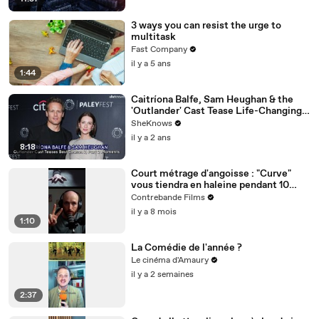
3 ways you can resist the urge to
multitask
Fast Company
il y a 5 ans
1:44
Caitríona Balfe, Sam Heughan & the
'Outlander' Cast Tease Life-Changing
Moments for Season 7 Part 2
SheKnows
il y a 2 ans
8:18
Court métrage d'angoisse : "Curve"
vous tiendra en haleine pendant 10
minutes !
Contrebande Films
il y a 8 mois
1:10
La Comédie de l'année ?
Le cinéma d'Amaury
il y a 2 semaines
2:37