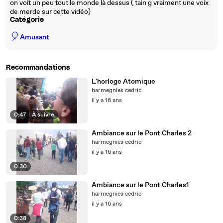
on voit un peu tout le monde là dessus ( tain g vraiment une voix
de merde sur cette vidéo)
Catégorie
🎈
Amusant
Recommandations
L'horloge Atomique
harmegnies cedric
il y a 16 ans
0:47
|
À suivre
Ambiance sur le Pont Charles 2
harmegnies cedric
il y a 16 ans
0:30
Ambiance sur le Pont Charles1
harmegnies cedric
il y a 16 ans
0:38