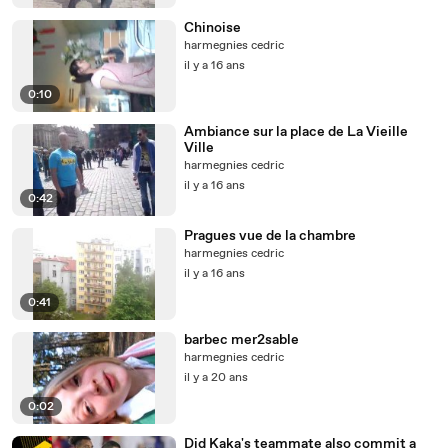
Chinoise
harmegnies cedric
il y a 16 ans
0:10
Ambiance sur la place de La Vieille
Ville
harmegnies cedric
il y a 16 ans
0:42
Pragues vue de la chambre
harmegnies cedric
il y a 16 ans
0:41
barbec mer2sable
harmegnies cedric
il y a 20 ans
0:02
Did Kaka's teammate also commit a