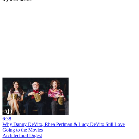
6:38
Why Danny DeVito, Rhea Perlman & Lucy DeVito Still Love
Going to the Movies
Architectural Digest