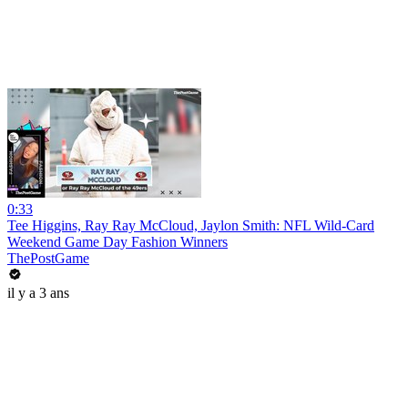
0:33
Tee Higgins, Ray Ray McCloud, Jaylon Smith: NFL Wild-Card
Weekend Game Day Fashion Winners
ThePostGame
il y a 3 ans