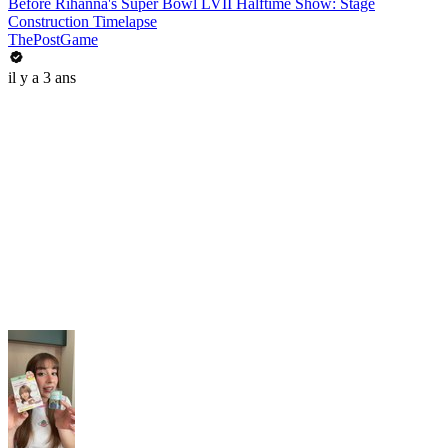
Before Rihanna's Super Bowl LVII Halftime Show: Stage
Construction Timelapse
ThePostGame
il y a 3 ans