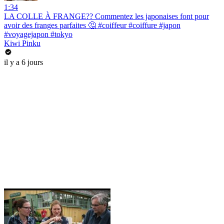
1:34
LA COLLE À FRANGE?? Commentez les japonaises font pour
avoir des franges parfaites 🤔 #coiffeur #coiffure #japon
#voyagejapon #tokyo
Kiwi Pinku
il y a 6 jours