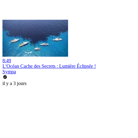
8:49
L'Océan Cache des Secrets : Lumière Éclipsée !
Sympa
il y a 3 jours