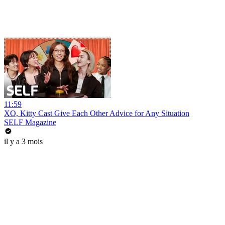
11:59
XO, Kitty Cast Give Each Other Advice for Any Situation
SELF Magazine
il y a 3 mois