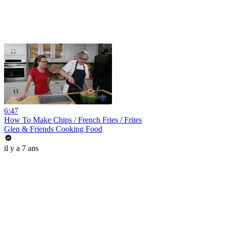
6:47
How To Make Chips / French Fries / Frites
Glen & Friends Cooking Food
il y a 7 ans