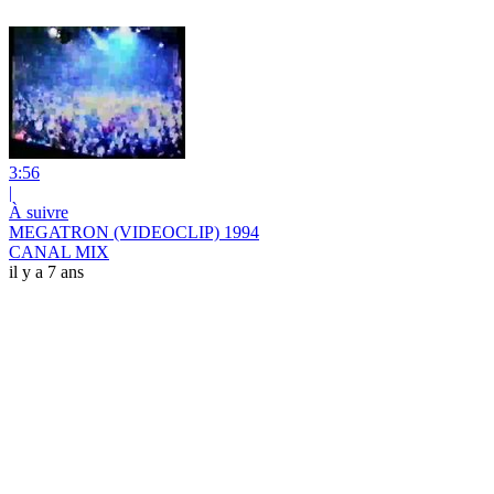
3:56
|
À suivre
MEGATRON (VIDEOCLIP) 1994
CANAL MIX
il y a 7 ans