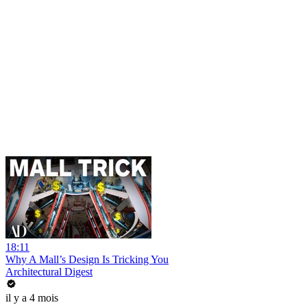
18:11
Why A Mall’s Design Is Tricking You
Architectural Digest
il y a 4 mois