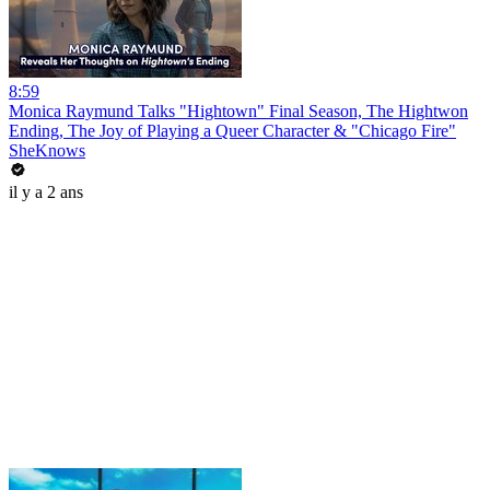
8:59
Monica Raymund Talks "Hightown" Final Season, The Hightwon
Ending, The Joy of Playing a Queer Character & "Chicago Fire"
SheKnows
il y a 2 ans