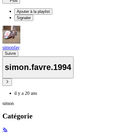
Plus
Ajouter à la playlist
Signaler
simonfav
Suivre
simon.favre.1994
il y a 20 ans
simon
Catégorie
🗞