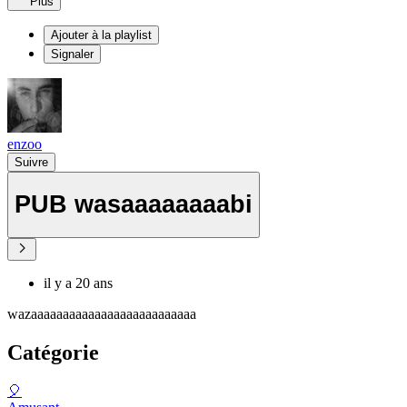
Plus
Ajouter à la playlist
Signaler
enzoo
Suivre
PUB wasaaaaaaaabi
il y a 20 ans
wazaaaaaaaaaaaaaaaaaaaaaaaaaa
Catégorie
🎈