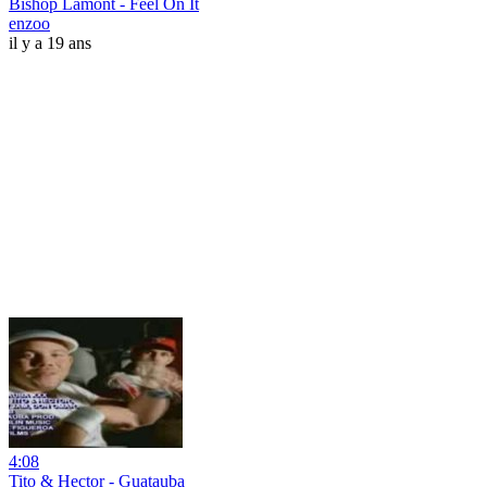
Bishop Lamont - Feel On It
enzoo
il y a 19 ans
4:08
Tito & Hector - Guatauba