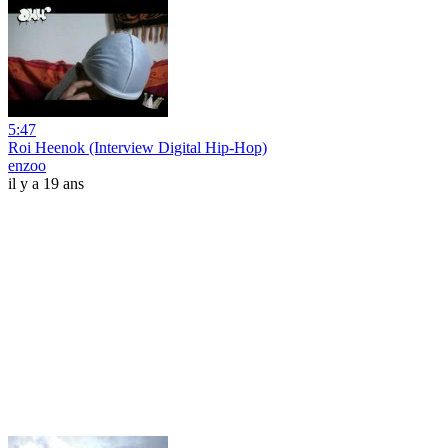
5:47
Roi Heenok (Interview Digital Hip-Hop)
enzoo
il y a 19 ans