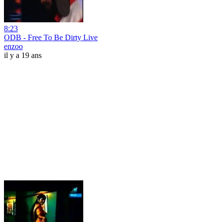
8:23
ODB - Free To Be Dirty Live
enzoo
il y a 19 ans