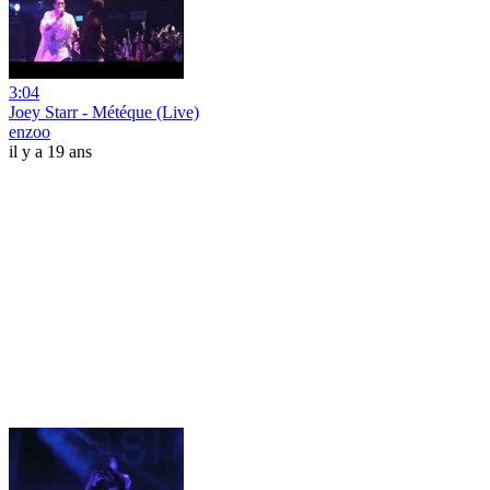
3:04
Joey Starr - Météque (Live)
enzoo
il y a 19 ans