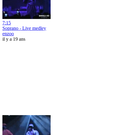
7:15
Soprano - Live medley
enzoo
il y a 19 ans