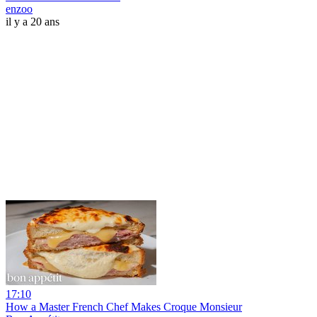
enzoo
il y a 20 ans
17:10
How a Master French Chef Makes Croque Monsieur