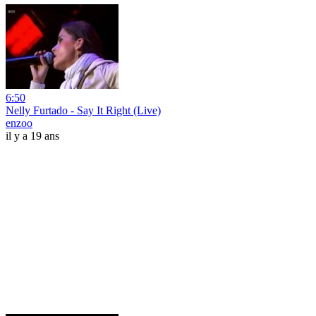
6:50
Nelly Furtado - Say It Right (Live)
enzoo
il y a 19 ans