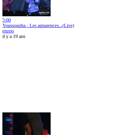
5:00
Youssoupha - Les apparences...(Live)
enzoo
il y a 19 ans