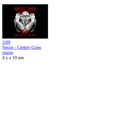
2:09
Necro - Creepy Craw
enzoo
il y a 19 ans