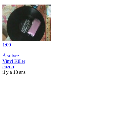
1:09
|
À suivre
Vinyl Killer
enzoo
il y a 18 ans