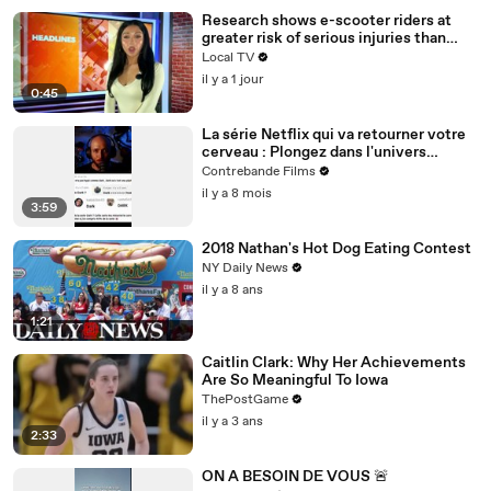
Research shows e-scooter riders at
greater risk of serious injuries than
cyclists and motorcyclists
Local TV
il y a 1 jour
0:45
La série Netflix qui va retourner votre
cerveau : Plongez dans l'univers
complexe de DARK
Contrebande Films
il y a 8 mois
3:59
2018 Nathan's Hot Dog Eating Contest
NY Daily News
il y a 8 ans
1:21
Caitlin Clark: Why Her Achievements
Are So Meaningful To Iowa
ThePostGame
il y a 3 ans
2:33
ON A BESOIN DE VOUS 🚨