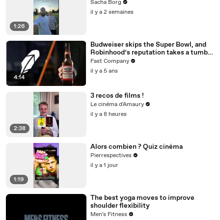
Sacha Borg
il y a 2 semaines
1:26
Budweiser skips the Super Bowl, and
Robinhood’s reputation takes a tumble
—brand hit and miss of the week
Fast Company
il y a 5 ans
4:14
3 recos de films !
Le cinéma d'Amaury
il y a 8 heures
2:38
Alors combien ? Quiz cinéma
Pierrespectives
il y a 1 jour
1:19
The best yoga moves to improve
shoulder flexibility
Men's Fitness