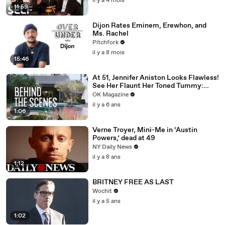
il y a 4 mois
11:59
Dijon Rates Eminem, Erewhon, and
Ms. Rachel
Pitchfork
il y a 8 mois
15:46
At 51, Jennifer Aniston Looks Flawless!
See Her Flaunt Her Toned Tummy:
Photos
OK Magazine
il y a 6 ans
1:06
Verne Troyer, Mini-Me in ‘Austin
Powers,’ dead at 49
NY Daily News
il y a 8 ans
1:12
BRITNEY FREE AS LAST
Wochit
il y a 5 ans
1:02