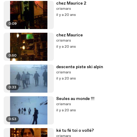
chez Maurice 2
crismars
il y a 20 ans
0:09
chez Maurice
crismars
il y a 20 ans
0:50
descente piste ski alpin
crismars
il y a 20 ans
0:33
Seules au monde !!!
crismars
il y a 20 ans
0:53
ké tu fé toi o vollé?
crismars