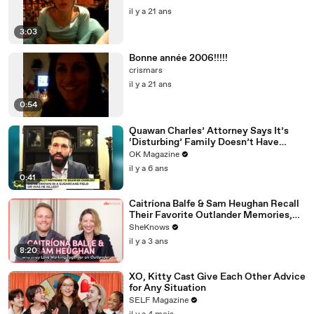
il y a 21 ans
3:03
Bonne année 2006!!!!!
crismars
il y a 21 ans
0:54
Quawan Charles’ Attorney Says It’s
‘Disturbing’ Family Doesn’t Have
Answers — Watch
OK Magazine
il y a 6 ans
0:41
Caitríona Balfe & Sam Heughan Recall
Their Favorite Outlander Memories,
First Impressions & Why They Both
SheKnows
Can't Wait for Balfe to Direct
il y a 3 ans
8:20
XO, Kitty Cast Give Each Other Advice
for Any Situation
SELF Magazine