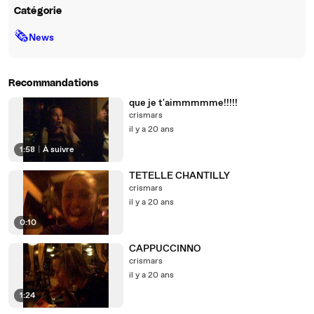
Catégorie
🗞
News
Recommandations
que je t'aimmmmme!!!!!
crismars
il y a 20 ans
1:58
|
À suivre
TETELLE CHANTILLY
crismars
il y a 20 ans
0:10
CAPPUCCINNO
crismars
il y a 20 ans
1:24