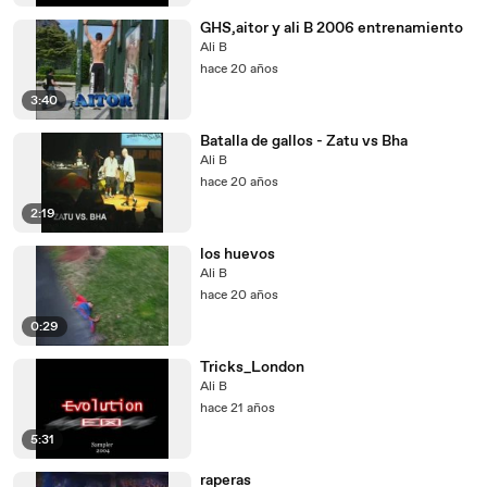
GHS,aitor y ali B 2006 entrenamiento
Ali B
hace 20 años
3:40
Batalla de gallos - Zatu vs Bha
Ali B
hace 20 años
2:19
los huevos
Ali B
hace 20 años
0:29
Tricks_London
Ali B
hace 21 años
5:31
raperas