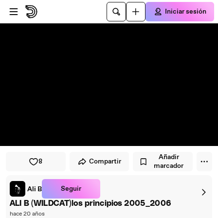
Saltar al reproductor
Saltar al contenido principal
Iniciar sesión
Añadir
8
Compartir
marcador
Seguir
Ali B
ALI B (WILDCAT)los principios 2005_2006
hace 20 años