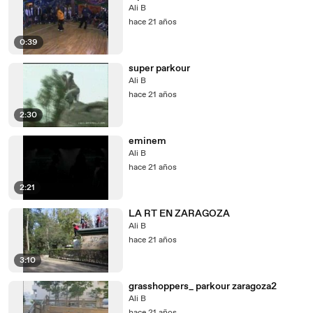
Ali B
hace 21 años
0:39
super parkour
Ali B
hace 21 años
2:30
eminem
Ali B
hace 21 años
2:21
LA RT EN ZARAGOZA
Ali B
hace 21 años
3:10
grasshoppers_ parkour zaragoza2
Ali B