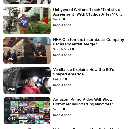
Hollywood Writers Reach ‘Tentative
Agreement’ With Studios After 146
Day Strike
Veuer
hace 3 años
1:09
NHA Customers in Limbo as Company
Faces Potential Merger
SportsGrid
hace 3 años
2:01
Vanilla Ice Explains How the 90’s
Shaped America
FACTZ
hace 3 años
2:55
Amazon’ Prime Video Will Show
Commercials Starting Next Year
Veuer
hace 3 años
0:36