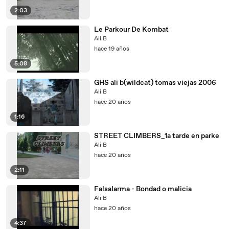
2:03
Le Parkour De Kombat
Ali B
hace 19 años
5:08
GHS ali b(wildcat) tomas viejas 2006
Ali B
hace 20 años
1:16
STREET CLIMBERS_1a tarde en parke
Ali B
hace 20 años
2:11
Falsalarma - Bondad o malicia
Ali B
hace 20 años
4:37