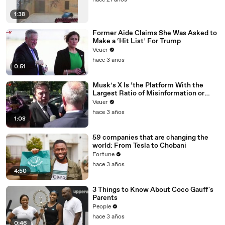
hace 21 años
1:38
Former Aide Claims She Was Asked to
Make a ‘Hit List’ For Trump
Veuer
hace 3 años
0:51
Musk’s X Is ‘the Platform With the
Largest Ratio of Misinformation or
Disinformation’ Amongst All Social
Veuer
Media Platforms
hace 3 años
1:08
59 companies that are changing the
world: From Tesla to Chobani
Fortune
hace 3 años
4:50
3 Things to Know About Coco Gauff's
Parents
People
hace 3 años
0:46