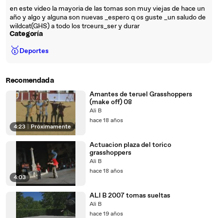
en este video la mayoria de las tomas son muy viejas de hace un
año y algo y alguna son nuevas _espero q os guste _un saludo de
wildcat(GHS) a todo los trceurs_ser y durar
Categoría
🥇
Deportes
Recomendada
Amantes de teruel Grasshoppers
(make off) 08
Ali B
hace 18 años
4:23
|
Próximamente
Actuacion plaza del torico
grasshoppers
Ali B
hace 18 años
4:03
ALI B 2007 tomas sueltas
Ali B
hace 19 años