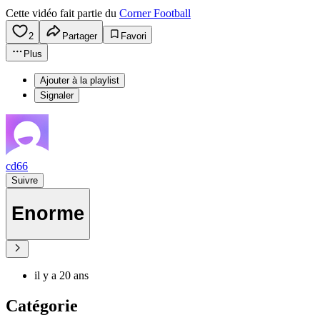
Cette vidéo fait partie du
Corner Football
2
Partager
Favori
Plus
Ajouter à la playlist
Signaler
cd66
Suivre
Enorme
il y a 20 ans
Catégorie