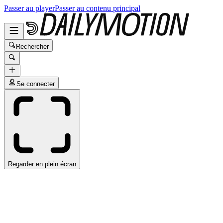
Passer au player
Passer au contenu principal
Rechercher
Se connecter
Regarder en plein écran