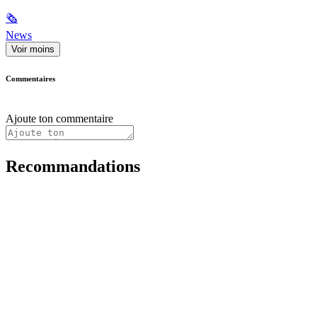
🗞
News
Voir moins
Commentaires
Ajoute ton commentaire
Recommandations