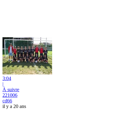
3:04
|
À suivre
221006
cd66
il y a 20 ans