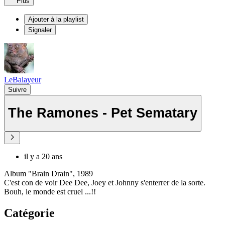
Plus
Ajouter à la playlist
Signaler
LeBalayeur
Suivre
The Ramones - Pet Sematary
il y a 20 ans
Album "Brain Drain", 1989
C'est con de voir Dee Dee, Joey et Johnny s'enterrer de la sorte.
Bouh, le monde est cruel ...!!
Catégorie