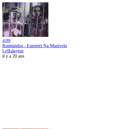
4:09
Raimundos - Esporrei Na Manivela
LeBalayeur
il y a 20 ans