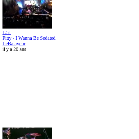
1:51
Pitty - I Wanna Be Sedated
LeBalayeur
il y a 20 ans