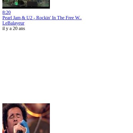
8:20
Pearl Jam & U2 - Rockin' In The Free W..
LeBalayeur
il y a 20 ans