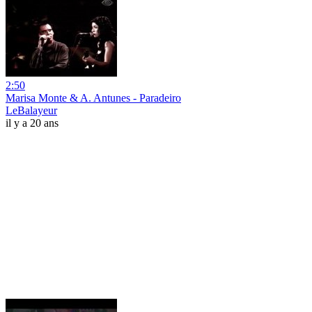
2:50
Marisa Monte & A. Antunes - Paradeiro
LeBalayeur
il y a 20 ans