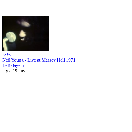
3:36
Neil Young - Live at Massey Hall 1971
LeBalayeur
il y a 19 ans