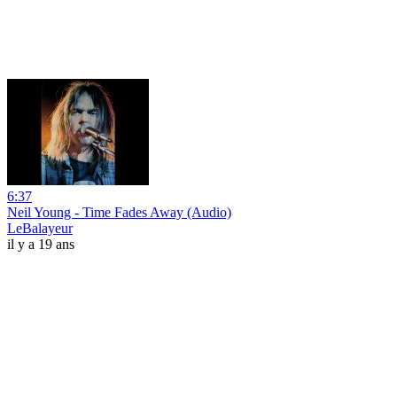
6:37
Neil Young - Time Fades Away (Audio)
LeBalayeur
il y a 19 ans