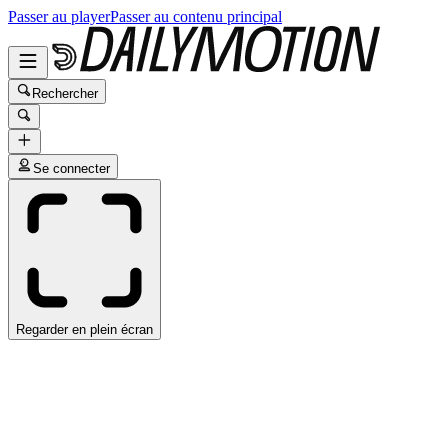
Passer au player
Passer au contenu principal
Rechercher
Se connecter
Regarder en plein écran