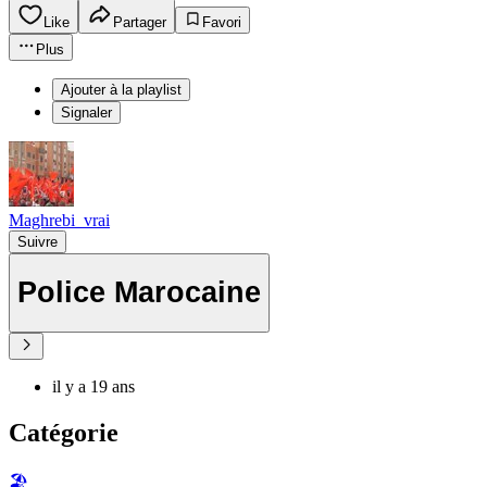
Like
Partager
Favori
Plus
Ajouter à la playlist
Signaler
Maghrebi_vrai
Suivre
Police Marocaine
il y a 19 ans
Catégorie
🏖