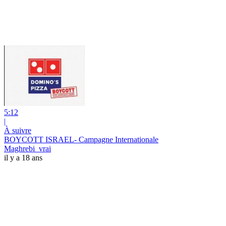
5:12
|
À suivre
BOYCOTT ISRAEL- Campagne Internationale
Maghrebi_vrai
il y a 18 ans