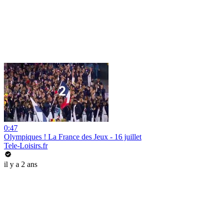
0:47
Olympiques ! La France des Jeux - 16 juillet
Tele-Loisirs.fr
il y a 2 ans