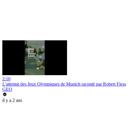
2:10
L'attentat des Jeux Olympiques de Munich raconté par Robert Fiess
GEO
il y a 2 ans