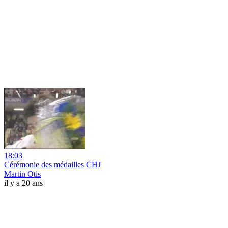
18:03
Cérémonie des médailles CHJ
Martin Otis
il y a 20 ans