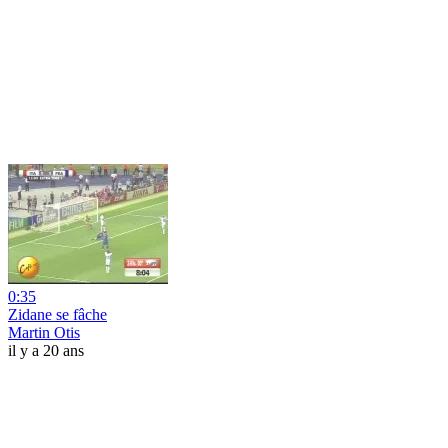
0:35
Zidane se fâche
Martin Otis
il y a 20 ans