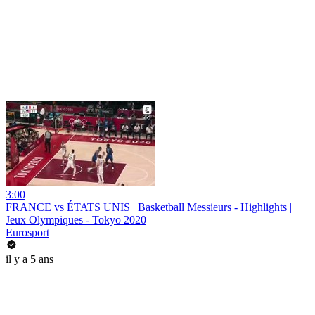
3:00
FRANCE vs ÉTATS UNIS | Basketball Messieurs - Highlights |
Jeux Olympiques - Tokyo 2020
Eurosport
il y a 5 ans