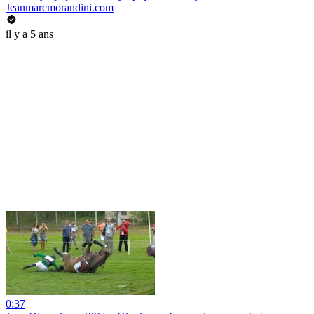
Jeanmarcmorandini.com
il y a 5 ans
0:37