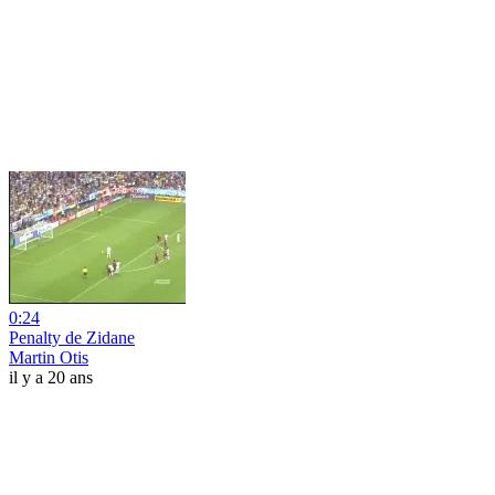
0:24
Penalty de Zidane
Martin Otis
il y a 20 ans