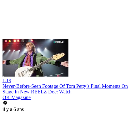
1:19
Never-Before-Seen Footage Of Tom Petty’s Final Moments On
Stage In New REELZ Doc: Watch
OK Magazine
il y a 6 ans