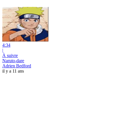
4:34
|
À suivre
Naruto-dare
Adrien Bedford
il y a 11 ans