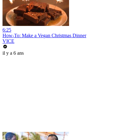
6:25
How-To: Make a Vegan Christmas Dinner
VICE
il y a 6 ans