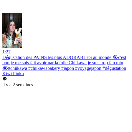
1:27
Dégustation des PAINS les plus ADORABLES au monde 😭c'est
bon je me suis fait avoir par la folie Chiikawa je suis trop fan mtn
😭#chiikawa #chiikawabakery #japon #voyagejapon #dégustation
Kiwi Pinku
il y a 2 semaines