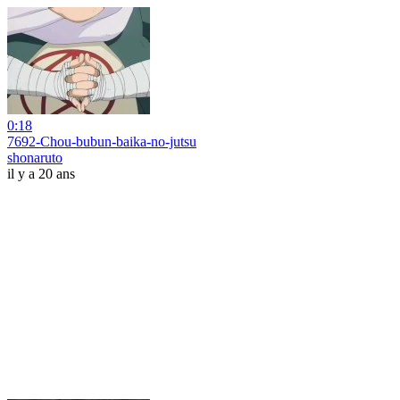
0:18
7692-Chou-bubun-baika-no-jutsu
shonaruto
il y a 20 ans