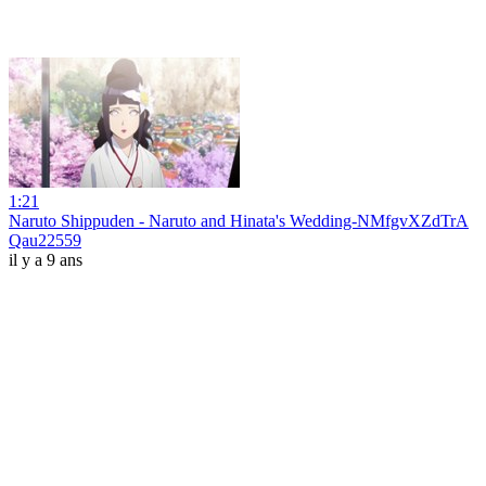
1:21
Naruto Shippuden - Naruto and Hinata's Wedding-NMfgvXZdTrA
Qau22559
il y a 9 ans