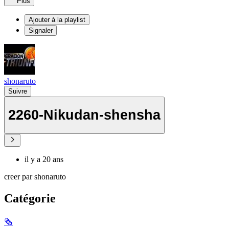
Plus
Ajouter à la playlist
Signaler
shonaruto
Suivre
2260-Nikudan-shensha
il y a 20 ans
creer par shonaruto
Catégorie
🗞