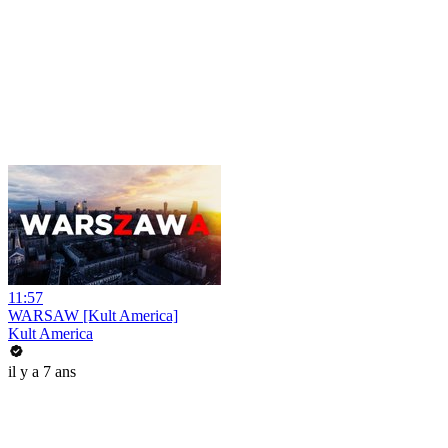
11:57
WARSAW [Kult America]
Kult America
il y a 7 ans