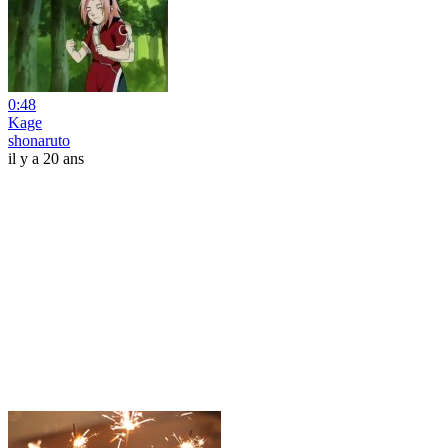
0:48
Kage
shonaruto
il y a 20 ans