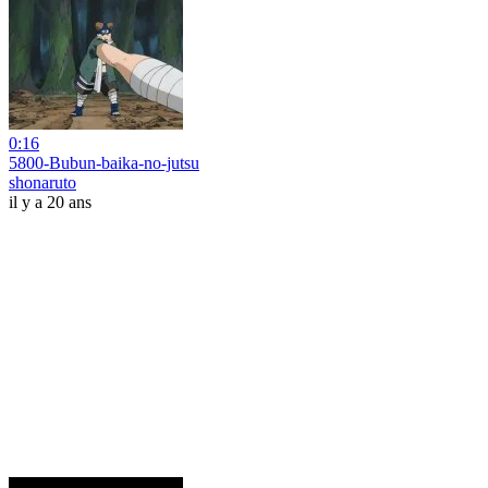
0:16
5800-Bubun-baika-no-jutsu
shonaruto
il y a 20 ans