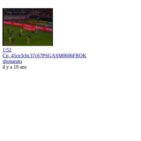
1:52
Cp_45ce3cbc37c67PSGASM0606FROK
shonaruto
il y a 19 ans