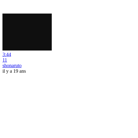
3:44
11
shonaruto
il y a 19 ans