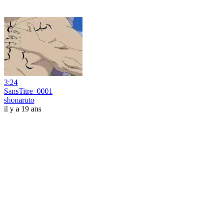
3:24
SansTitre_0001
shonaruto
il y a 19 ans