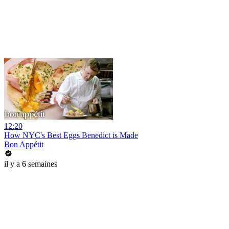
12:20
How NYC's Best Eggs Benedict is Made
Bon Appétit
il y a 6 semaines