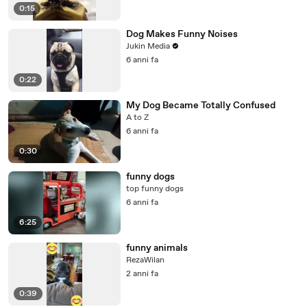
0:15
Dog Makes Funny Noises
Jukin Media
6 anni fa
0:22
My Dog Became Totally Confused
A to Z
6 anni fa
0:30
funny dogs
top funny dogs
6 anni fa
6:25
funny animals
RezaWilan
2 anni fa
0:39