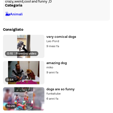
crazy,weird,cool and funny ;D
Categoria
🐳
Animali
Consigliato
very comical dogs
Leo Pord
9 mesi fa
0:15
|
Prossimi video
amazing dog
miko
9 anni fa
0:54
dogs are so funny
funkatube
6 anni fa
10:29