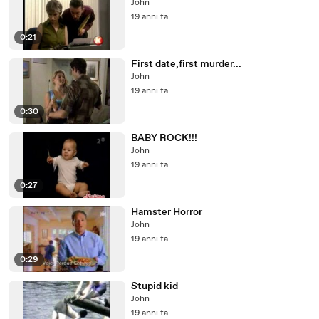
John
19 anni fa
0:21
First date,first murder...
John
19 anni fa
0:30
BABY ROCK!!!
John
19 anni fa
0:27
Hamster Horror
John
19 anni fa
0:29
Stupid kid
John
19 anni fa