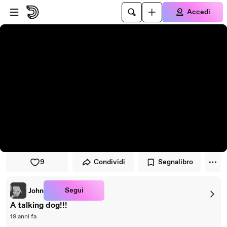
Vai al lettore
Passa al contenuto principale
Accedi
9
Condividi
Segnalibro
Segui
John
A talking dog!!!
19 anni fa