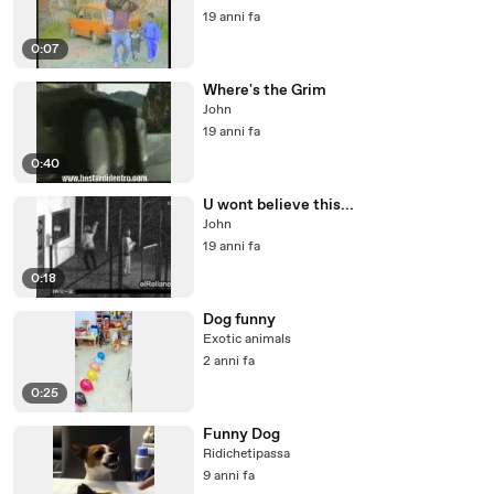
19 anni fa
0:07
Where's the Grim
John
19 anni fa
0:40
U wont believe this...
John
19 anni fa
0:18
Dog funny
Exotic animals
2 anni fa
0:25
Funny Dog
Ridichetipassa
9 anni fa