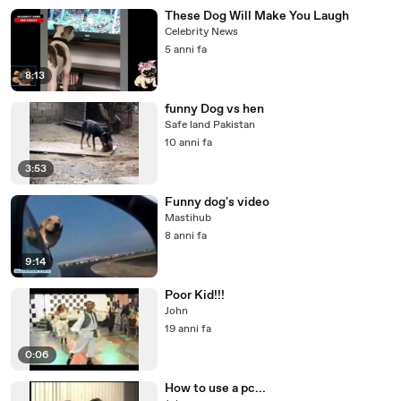
These Dog Will Make You Laugh
Celebrity News
5 anni fa
8:13
funny Dog vs hen
Safe land Pakistan
10 anni fa
3:53
Funny dog's video
Mastihub
8 anni fa
9:14
Poor Kid!!!
John
19 anni fa
0:06
How to use a pc...