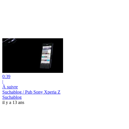
0:39
|
À suivre
Suchablog / Pub Sony Xperia Z
Suchablog
il y a 13 ans