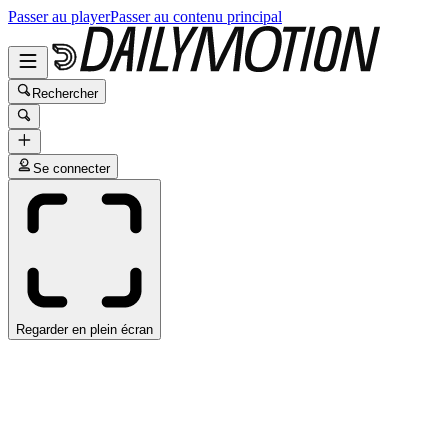
Passer au player
Passer au contenu principal
Rechercher
Se connecter
Regarder en plein écran