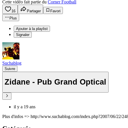
Cette vidéo fait partie du
Corner Football
16
Partager
Favori
Plus
Ajouter à la playlist
Signaler
Suchablog
Suivre
Zidane - Pub Grand Optical
il y a 19 ans
Plus d'infos => http://www.suchablog.com/index.php?2007/06/22/2484